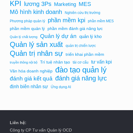
KPI
lương 3Ps
MES
Marketing
Mô hình kinh doanh
Nghiên cứu thị trường
phần mềm kpi
Phương pháp quản lý
phần mềm MES
phần mềm quản lý
phần mềm đánh giá năng lực
Quản lý dự án
quản lý kho
Quản lý chất lượng
Quản lý sản xuất
quản trị chiến lược
Quản trị nhân sự
triển khai phần mềm
tư vấn kpi
Trí tuệ nhân tạo
tái cơ cấu
truyền thông nội bộ
đào tạo quản lý
Văn hóa doanh nghiệp
đánh giá năng lực
đánh giá kết quả
định biên nhân sự
Ứng dụng AI
Liên hệ:
Công ty CP Tư vấn Quản lý OCD