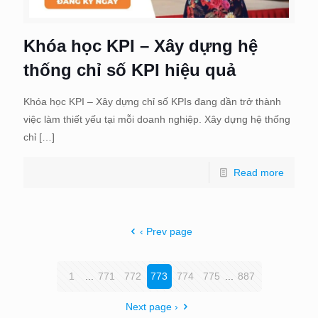
Khóa học KPI – Xây dựng hệ
thống chỉ số KPI hiệu quả
Khóa học KPI – Xây dựng chỉ số KPIs đang dần trở thành
việc làm thiết yếu tại mỗi doanh nghiệp. Xây dựng hệ thống
chỉ
[…]
Read more
‹ Prev page
1
...
771
772
773
774
775
...
887
Next page ›