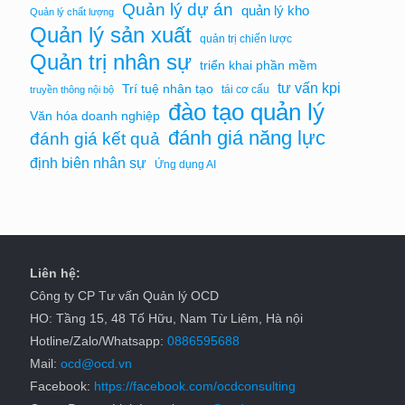
Quản lý dự án
quản lý kho
Quản lý chất lượng
Quản lý sản xuất
quản trị chiến lược
Quản trị nhân sự
triển khai phần mềm
tư vấn kpi
Trí tuệ nhân tạo
tái cơ cấu
truyền thông nội bộ
đào tạo quản lý
Văn hóa doanh nghiệp
đánh giá năng lực
đánh giá kết quả
định biên nhân sự
Ứng dụng AI
Liên hệ:
Công ty CP Tư vấn Quản lý OCD
HO: Tầng 15, 48 Tố Hữu, Nam Từ Liêm, Hà nội
Hotline/Zalo/Whatsapp:
0886595688
Mail:
ocd@ocd.vn
Facebook:
https://facebook.com/ocdconsulting