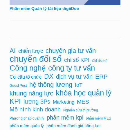
Phần mềm Quản lý tài liệu digiiDoc
AI
chuyên gia tư vấn
chiến lược
chuyển đổi số
chỉ số KPI
Chỉ tiêu KPI
Công nghệ
công ty tư vấn
DX
ERP
dịch vụ tư vấn
Cơ cấu tổ chức
hệ thống lương
IoT
Guest Post
khóa học quản lý
khung năng lực
KPI
lương 3Ps
MES
Marketing
Mô hình kinh doanh
Nghiên cứu thị trường
phần mềm kpi
Phương pháp quản lý
phần mềm MES
phần mềm quản lý
phần mềm đánh giá năng lực