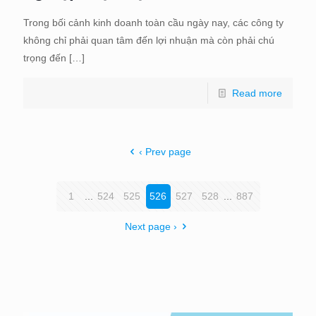
Trong bối cảnh kinh doanh toàn cầu ngày nay, các công ty
không chỉ phải quan tâm đến lợi nhuận mà còn phải chú
trọng đến
[…]
Read more
‹ Prev page
1
...
524
525
526
527
528
...
887
Next page ›