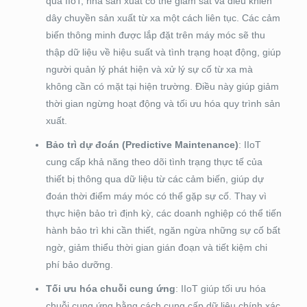
qua IIoT, nhà sản xuất có thể giám sát và điều khiển
dây chuyền sản xuất từ xa một cách liên tục. Các cảm
biến thông minh được lắp đặt trên máy móc sẽ thu
thập dữ liệu về hiệu suất và tình trạng hoạt động, giúp
người quản lý phát hiện và xử lý sự cố từ xa mà
không cần có mặt tại hiện trường. Điều này giúp giảm
thời gian ngừng hoạt động và tối ưu hóa quy trình sản
xuất.
Bảo trì dự đoán (Predictive Maintenance)
: IIoT
cung cấp khả năng theo dõi tình trạng thực tế của
thiết bị thông qua dữ liệu từ các cảm biến, giúp dự
đoán thời điểm máy móc có thể gặp sự cố. Thay vì
thực hiện bảo trì định kỳ, các doanh nghiệp có thể tiến
hành bảo trì khi cần thiết, ngăn ngừa những sự cố bất
ngờ, giảm thiểu thời gian gián đoạn và tiết kiệm chi
phí bảo dưỡng.
Tối ưu hóa chuỗi cung ứng
: IIoT giúp tối ưu hóa
chuỗi cung ứng bằng cách cung cấp dữ liệu chính xác