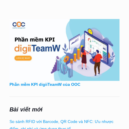
Phần mềm KPI digiiTeamW của OOC
Bài viết mới
So sánh RFID với Barcode, QR Code và NFC: Ưu nhược
điểm, chi phí và ứng dụng thực tế