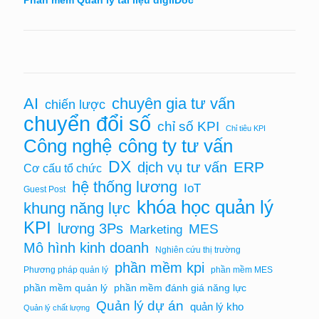
chuyên gia tư vấn
AI
chiến lược
chuyển đổi số
chỉ số KPI
Chỉ tiêu KPI
Công nghệ
công ty tư vấn
DX
ERP
dịch vụ tư vấn
Cơ cấu tổ chức
hệ thống lương
IoT
Guest Post
khóa học quản lý
khung năng lực
KPI
lương 3Ps
MES
Marketing
Mô hình kinh doanh
Nghiên cứu thị trường
phần mềm kpi
Phương pháp quản lý
phần mềm MES
phần mềm quản lý
phần mềm đánh giá năng lực
Quản lý dự án
quản lý kho
Quản lý chất lượng