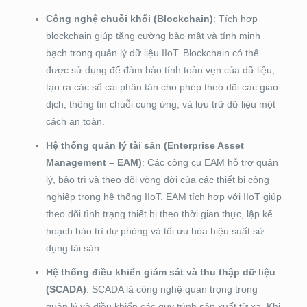
Công nghệ chuỗi khối (Blockchain)
: Tích hợp
blockchain giúp tăng cường bảo mật và tính minh
bạch trong quản lý dữ liệu IIoT. Blockchain có thể
được sử dụng để đảm bảo tính toàn vẹn của dữ liệu,
tạo ra các sổ cái phân tán cho phép theo dõi các giao
dịch, thông tin chuỗi cung ứng, và lưu trữ dữ liệu một
cách an toàn.
Hệ thống quản lý tài sản (Enterprise Asset
Management – EAM)
: Các công cụ EAM hỗ trợ quản
lý, bảo trì và theo dõi vòng đời của các thiết bị công
nghiệp trong hệ thống IIoT. EAM tích hợp với IIoT giúp
theo dõi tình trạng thiết bị theo thời gian thực, lập kế
hoạch bảo trì dự phòng và tối ưu hóa hiệu suất sử
dụng tài sản.
Hệ thống điều khiển giám sát và thu thập dữ liệu
(SCADA)
: SCADA là công nghệ quan trọng trong
quản lý và điều khiển các quy trình sản xuất từ xa. Khi