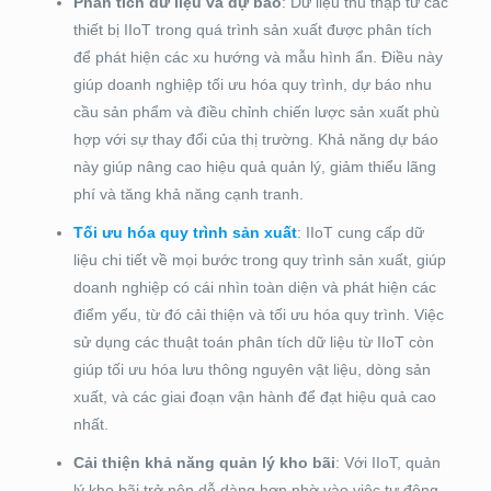
Phân tích dữ liệu và dự báo
: Dữ liệu thu thập từ các
thiết bị IIoT trong quá trình sản xuất được phân tích
để phát hiện các xu hướng và mẫu hình ẩn. Điều này
giúp doanh nghiệp tối ưu hóa quy trình, dự báo nhu
cầu sản phẩm và điều chỉnh chiến lược sản xuất phù
hợp với sự thay đổi của thị trường. Khả năng dự báo
này giúp nâng cao hiệu quả quản lý, giảm thiểu lãng
phí và tăng khả năng cạnh tranh.
Tối ưu hóa quy trình sản xuất
: IIoT cung cấp dữ
liệu chi tiết về mọi bước trong quy trình sản xuất, giúp
doanh nghiệp có cái nhìn toàn diện và phát hiện các
điểm yếu, từ đó cải thiện và tối ưu hóa quy trình. Việc
sử dụng các thuật toán phân tích dữ liệu từ IIoT còn
giúp tối ưu hóa lưu thông nguyên vật liệu, dòng sản
xuất, và các giai đoạn vận hành để đạt hiệu quả cao
nhất.
Cải thiện khả năng quản lý kho bãi
: Với IIoT, quản
lý kho bãi trở nên dễ dàng hơn nhờ vào việc tự động