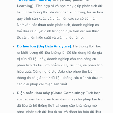
Learning)
: Tích hợp AI và học máy giúp phân tích dữ
liệu từ hệ thống IIoT để dự đoán xu hướng, tối ưu hóa
quy trình sản xuất, và phát hiện các sự cố tiềm ẩn.
Nhờ vào các thuật toán phân tích, doanh nghiệp có
thể đưa ra quyết định tự động dựa trên dữ liệu thực
tế, cải thiện hiệu suất và giảm thiểu rủi ro.
Dữ liệu lớn (Big Data Analytics)
: Hệ thống IIoT tạo
ra khối lượng dữ liệu khổng lồ. Để tận dụng tối đa giá
trị của dữ liệu này, doanh nghiệp cần các công cụ
phân tích dữ liệu lớn nhằm xử lý, lưu trữ, và phân tích
hiệu quả. Công nghệ Big Data cho phép tìm kiếm
thông tin có giá trị từ dữ liệu không cấu trúc và đưa ra
các giải pháp cải thiện sản xuất.
Điện toán đám mây (Cloud Computing)
: Tích hợp
với các nền tảng điện toán đám mây cho phép lưu trữ
dữ liệu từ hệ thống IIoT và cung cấp khả năng mở
rộng, phân tích dữ liệu từ xa, và đồng bộ hóa dữ liệu