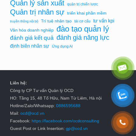
Quản lý sản xuất
quản trị chiến lược
Quản trị nhân sự
triển khai phần mềm
tư vấn kpi
Trí tuệ nhân tạo
tái cơ cấu
truyền thông nội bộ
đào tạo quản lý
Văn hóa doanh nghiệp
đánh giá năng lực
đánh giá kết quả
định biên nhân sự
Ứng dụng AI
Liên hệ:
Công ty CP Tư vấn Quản lý OCD
HO: Tầng 15, 48 Tố Hữu, Nam Từ Liêm, Hà nội
Hotline/Zalo/Whatsapp:
0886595688
Mail:
ocd@ocd.vn
Facebook:
https://facebook.com/ocdconsulting
Guest Post or Link Insertion:
gp@ocd.vn