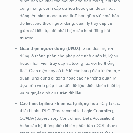
được bảo vệ khỏi các mối đe dọa trên mạng, như tấn
công mạng, đánh cắp dữ liệu hoặc gián đoạn hoạt
động. An ninh mạng trong IIoT bao gồm việc mã hóa
dữ liệu, xác thực người dùng, quản lý truy cập và
giám sát liên tục để phát hiện các hoạt động bất
thường.
Giao diện người dùng (UI/UX)
: Giao diện người
dùng là thành phần cho phép các nhà quản lý, kỹ sư
hoặc nhân viên truy cập và tương tác với hệ thống
IIoT. Giao diện này có thể là các bảng điều khiển trực
quan, ứng dụng di động hoặc các hệ thống quản lý
dựa trên web giúp theo dõi dữ liệu, điều khiển thiết bị
và ra quyết định dựa trên dữ liệu.
Các thiết bị điều khiển và tự động hóa
: Đây là các
thiết bị như PLC (Programmable Logic Controller),
SCADA (Supervisory Control and Data Acquisition)
hoặc các hệ thống điều khiển phân tán (DCS) được