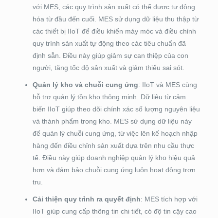
với MES, các quy trình sản xuất có thể được tự động
hóa từ đầu đến cuối. MES sử dụng dữ liệu thu thập từ
các thiết bị IIoT để điều khiển máy móc và điều chỉnh
quy trình sản xuất tự động theo các tiêu chuẩn đã
định sẵn. Điều này giúp giảm sự can thiệp của con
người, tăng tốc độ sản xuất và giảm thiểu sai sót.
Quản lý kho và chuỗi cung ứng
: IIoT và MES cùng
hỗ trợ quản lý tồn kho thông minh. Dữ liệu từ cảm
biến IIoT giúp theo dõi chính xác số lượng nguyên liệu
và thành phẩm trong kho. MES sử dụng dữ liệu này
để quản lý chuỗi cung ứng, từ việc lên kế hoạch nhập
hàng đến điều chỉnh sản xuất dựa trên nhu cầu thực
tế. Điều này giúp doanh nghiệp quản lý kho hiệu quả
hơn và đảm bảo chuỗi cung ứng luôn hoạt động trơn
tru.
Cải thiện quy trình ra quyết định
: MES tích hợp với
IIoT giúp cung cấp thông tin chi tiết, có độ tin cậy cao