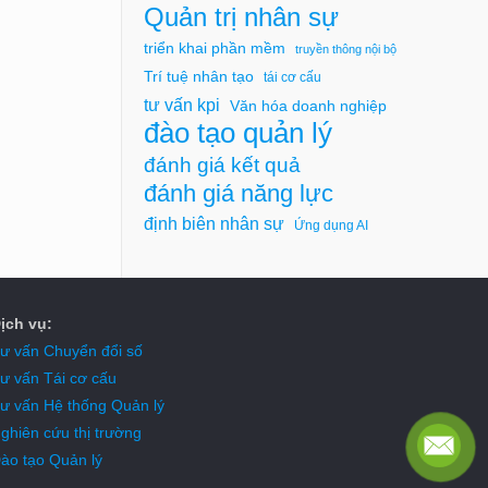
Quản trị nhân sự
triển khai phần mềm
truyền thông nội bộ
Trí tuệ nhân tạo
tái cơ cấu
tư vấn kpi
Văn hóa doanh nghiệp
đào tạo quản lý
đánh giá kết quả
đánh giá năng lực
định biên nhân sự
Ứng dụng AI
ịch vụ:
ư vấn Chuyển đổi số
ư vấn Tái cơ cấu
ư vấn Hệ thống Quản lý
ghiên cứu thị trường
ào tạo Quản lý