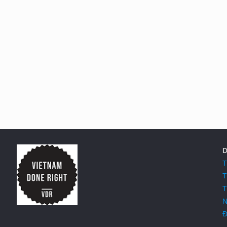
D
T
T
T
N
Đ