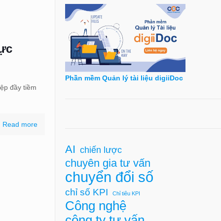
rực
Phần mềm Quản lý tài liệu digiiDoc
iệp đầy tiềm
Read more
AI
chiến lược
chuyên gia tư vấn
chuyển đổi số
chỉ số KPI
Chỉ tiêu KPI
Công nghệ
công ty tư vấn