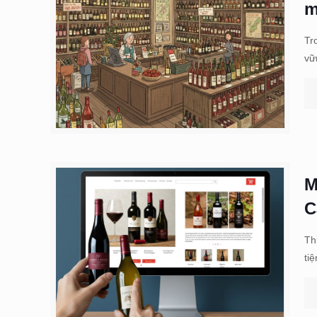
m
Tr
vữ
M
C
Th
ti