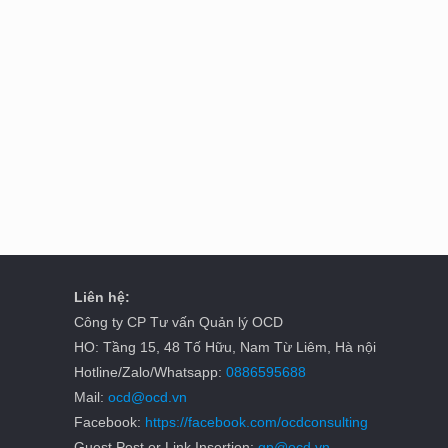
Liên hệ:
Công ty CP Tư vấn Quản lý OCD
HO: Tầng 15, 48 Tố Hữu, Nam Từ Liêm, Hà nội
Hotline/Zalo/Whatsapp:
0886595688
Mail:
ocd@ocd.vn
Facebook:
https://facebook.com/ocdconsulting
Guest Post or Link Insertion:
gp@ocd.vn