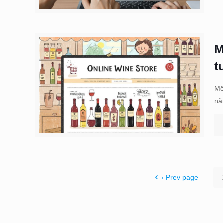
M
t
Mô
nă
‹ Prev page