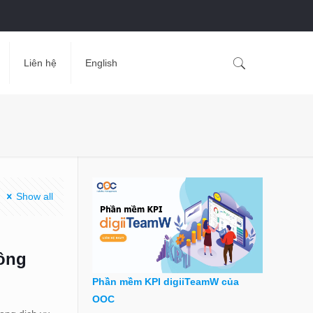
Liên hệ
English
Show all
công
Phần mềm KPI digiiTeamW của
OOC