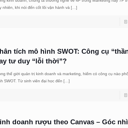
ong kinh doanh, chúng ta thường nghe về 4P trong Marketing hay 7P tr
y nhiên, khi nói đến cốt lõi vận hành và
[…]
hân tích mô hình SWOT: Công cụ “thầ
ay tư duy “lỗi thời”?
ong thế giới quản trị kinh doanh và marketing, hiếm có công cụ nào p
nh SWOT. Từ sinh viên đại học đến
[…]
inh doanh rượu theo Canvas – Góc nh