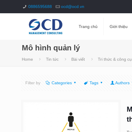
0886595688
ocd@ocd.vn
Trang chủ
Giới thiệu
Mô hình quản lý
Home
Tin tức
Bài viết
Tri thức & công cụ
Filter by
Categories
Tags
Authors
M
t