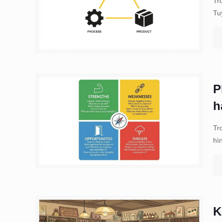
Tr
Tu
P
h
Tr
hì
K