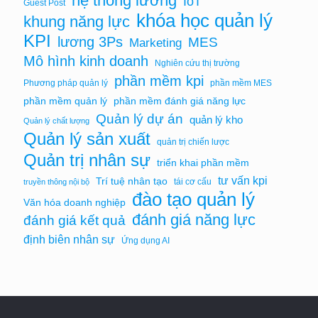
hệ thống lương
IoT
Guest Post
khóa học quản lý
khung năng lực
KPI
lương 3Ps
MES
Marketing
Mô hình kinh doanh
Nghiên cứu thị trường
phần mềm kpi
Phương pháp quản lý
phần mềm MES
phần mềm quản lý
phần mềm đánh giá năng lực
Quản lý dự án
quản lý kho
Quản lý chất lượng
Quản lý sản xuất
quản trị chiến lược
Quản trị nhân sự
triển khai phần mềm
tư vấn kpi
Trí tuệ nhân tạo
tái cơ cấu
truyền thông nội bộ
đào tạo quản lý
Văn hóa doanh nghiệp
đánh giá năng lực
đánh giá kết quả
định biên nhân sự
Ứng dụng AI