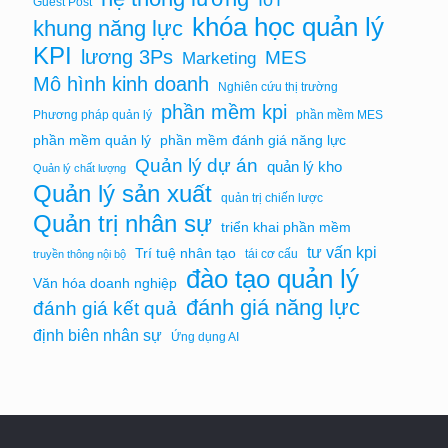
IoT
Guest Post
khóa học quản lý
khung năng lực
KPI
lương 3Ps
MES
Marketing
Mô hình kinh doanh
Nghiên cứu thị trường
phần mềm kpi
Phương pháp quản lý
phần mềm MES
phần mềm quản lý
phần mềm đánh giá năng lực
Quản lý dự án
quản lý kho
Quản lý chất lượng
Quản lý sản xuất
quản trị chiến lược
Quản trị nhân sự
triển khai phần mềm
tư vấn kpi
Trí tuệ nhân tạo
tái cơ cấu
truyền thông nội bộ
đào tạo quản lý
Văn hóa doanh nghiệp
đánh giá năng lực
đánh giá kết quả
định biên nhân sự
Ứng dụng AI