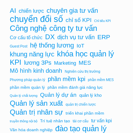
chuyên gia tư vấn
AI
chiến lược
chuyển đổi số
chỉ số KPI
Chỉ tiêu KPI
Công nghệ
công ty tư vấn
DX
ERP
dịch vụ tư vấn
Cơ cấu tổ chức
hệ thống lương
IoT
Guest Post
khóa học quản lý
khung năng lực
KPI
lương 3Ps
MES
Marketing
Mô hình kinh doanh
Nghiên cứu thị trường
phần mềm kpi
Phương pháp quản lý
phần mềm MES
phần mềm quản lý
phần mềm đánh giá năng lực
Quản lý dự án
quản lý kho
Quản lý chất lượng
Quản lý sản xuất
quản trị chiến lược
Quản trị nhân sự
triển khai phần mềm
tư vấn kpi
Trí tuệ nhân tạo
tái cơ cấu
truyền thông nội bộ
đào tạo quản lý
Văn hóa doanh nghiệp