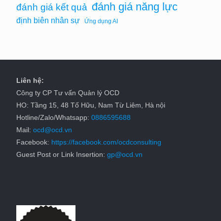
đánh giá năng lực
đánh giá kết quả
định biên nhân sự
Ứng dụng AI
Liên hệ:
Công ty CP Tư vấn Quản lý OCD
HO: Tầng 15, 48 Tố Hữu, Nam Từ Liêm, Hà nội
Hotline/Zalo/Whatsapp:
0886595688
Mail:
ocd@ocd.vn
Facebook:
https://facebook.com/ocdconsulting
Guest Post or Link Insertion:
gp@ocd.vn