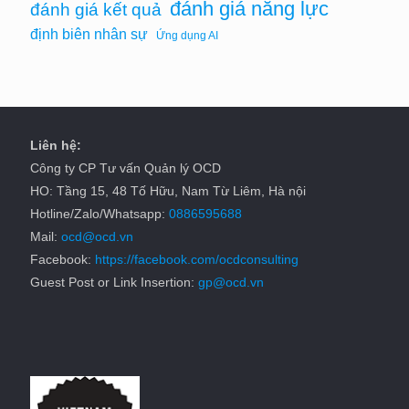
đánh giá năng lực
đánh giá kết quả
định biên nhân sự
Ứng dụng AI
Liên hệ:
Công ty CP Tư vấn Quản lý OCD
HO: Tầng 15, 48 Tố Hữu, Nam Từ Liêm, Hà nội
Hotline/Zalo/Whatsapp:
0886595688
Mail:
ocd@ocd.vn
Facebook:
https://facebook.com/ocdconsulting
Guest Post or Link Insertion:
gp@ocd.vn