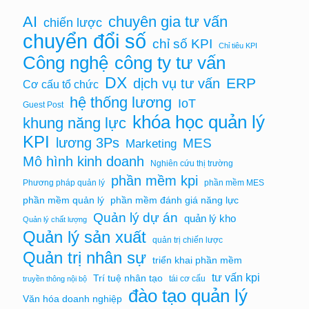
chuyên gia tư vấn
AI
chiến lược
chuyển đổi số
chỉ số KPI
Chỉ tiêu KPI
Công nghệ
công ty tư vấn
DX
ERP
dịch vụ tư vấn
Cơ cấu tổ chức
hệ thống lương
IoT
Guest Post
khóa học quản lý
khung năng lực
KPI
lương 3Ps
MES
Marketing
Mô hình kinh doanh
Nghiên cứu thị trường
phần mềm kpi
Phương pháp quản lý
phần mềm MES
phần mềm quản lý
phần mềm đánh giá năng lực
Quản lý dự án
quản lý kho
Quản lý chất lượng
Quản lý sản xuất
quản trị chiến lược
Quản trị nhân sự
triển khai phần mềm
tư vấn kpi
Trí tuệ nhân tạo
tái cơ cấu
truyền thông nội bộ
đào tạo quản lý
Văn hóa doanh nghiệp