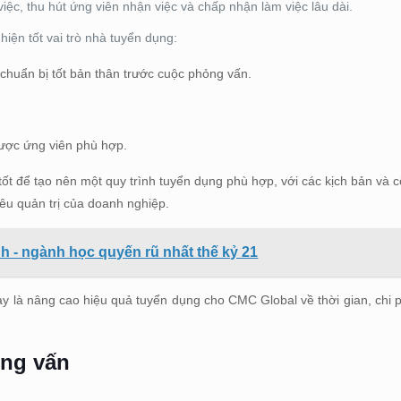
 việc, thu hút ứng viên nhận việc và chấp nhận làm việc lâu dài.
hiện tốt vai trò nhà tuyển dụng:
 chuẩn bị tốt bản thân trước cuộc phỏng vấn.
được ứng viên phù hợp.
ốt để tạo nên một quy trình tuyển dụng phù hợp, với các kịch bản và 
iêu quản trị của doanh nghiệp.
h - ngành học quyến rũ nhất thế kỷ 21
ày là nâng cao hiệu quả tuyển dụng cho CMC Global về thời gian, chi p
ng vấn