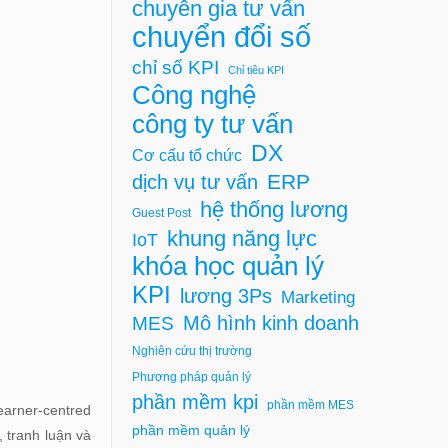
chuyên gia tư vấn
chuyển đổi số
chỉ số KPI
Chỉ tiêu KPI
Công nghệ
công ty tư vấn
DX
Cơ cấu tổ chức
ERP
dịch vụ tư vấn
hệ thống lương
Guest Post
khung năng lực
IoT
khóa học quản lý
KPI
lương 3Ps
Marketing
Mô hình kinh doanh
MES
Nghiên cứu thị trường
Phương pháp quản lý
phần mềm kpi
phần mềm MES
earner-centred
phần mềm quản lý
, tranh luận và