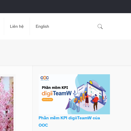
Liên hệ
English
Phần mềm KPI digiiTeamW của
OOC