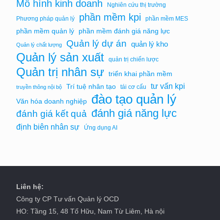
Mô hình kinh doanh
Nghiên cứu thị trường
phần mềm kpi
Phương pháp quản lý
phần mềm MES
phần mềm quản lý
phần mềm đánh giá năng lực
Quản lý dự án
quản lý kho
Quản lý chất lượng
Quản lý sản xuất
quản trị chiến lược
Quản trị nhân sự
triển khai phần mềm
tư vấn kpi
Trí tuệ nhân tạo
tái cơ cấu
truyền thông nội bộ
đào tạo quản lý
Văn hóa doanh nghiệp
đánh giá năng lực
đánh giá kết quả
định biên nhân sự
Ứng dụng AI
Liên hệ:
Công ty CP Tư vấn Quản lý OCD
HO: Tầng 15, 48 Tố Hữu, Nam Từ Liêm, Hà nội