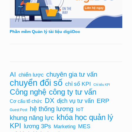
Phần mềm Quản lý tài liệu digiiDoc
AI
chuyên gia tư vấn
chiến lược
chuyển đổi số
chỉ số KPI
Chỉ tiêu KPI
Công nghệ
công ty tư vấn
DX
ERP
dịch vụ tư vấn
Cơ cấu tổ chức
hệ thống lương
IoT
Guest Post
khóa học quản lý
khung năng lực
KPI
lương 3Ps
MES
Marketing