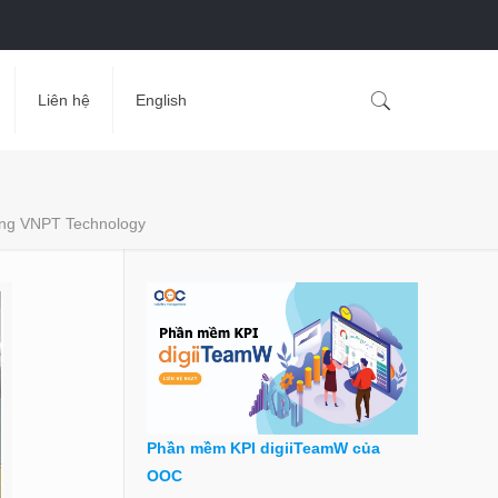
Liên hệ
English
ường VNPT Technology
Phần mềm KPI digiiTeamW của
OOC