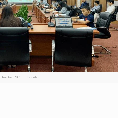
Đào tạo NCTT cho VNPT