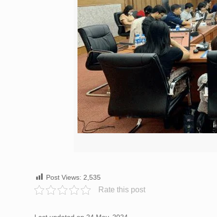
Post Views:
2,535
Rate this post