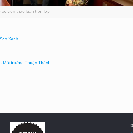
Học viên thảo luận trên lớp
i Sao Xanh
o Môi trường Thuận Thành
D
T