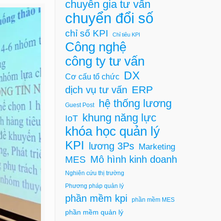
chuyên gia tư vấn
chuyển đổi số
chỉ số KPI
Chỉ tiêu KPI
Công nghệ
công ty tư vấn
DX
Cơ cấu tổ chức
ERP
dịch vụ tư vấn
hệ thống lương
Guest Post
khung năng lực
IoT
khóa học quản lý
KPI
lương 3Ps
Marketing
Mô hình kinh doanh
MES
Nghiên cứu thị trường
Phương pháp quản lý
phần mềm kpi
phần mềm MES
phần mềm quản lý