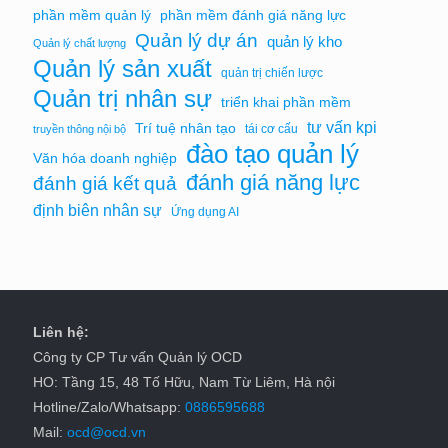
phần mềm quản lý
phần mềm đánh giá năng lực
Quản lý dự án
quản lý kho
Quản lý chất lượng
Quản lý sản xuất
quản trị chiến lược
Quản trị nhân sự
triển khai phần mềm
tư vấn kpi
Trí tuệ nhân tạo
tái cơ cấu
truyền thông nội bộ
đào tạo quản lý
Văn hóa doanh nghiệp
đánh giá năng lực
đánh giá kết quả
định biên nhân sự
Ứng dụng AI
Liên hệ:
Công ty CP Tư vấn Quản lý OCD
HO: Tầng 15, 48 Tố Hữu, Nam Từ Liêm, Hà nội
Hotline/Zalo/Whatsapp:
0886595688
Mail:
ocd@ocd.vn