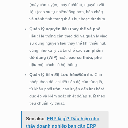
(máy cán luyện, máy ép/đúc), nguyên vật
liệu (cao su tự nhiên/tổng hợp, hóa chất)
và tránh tình trạng thiếu hụt hoặc dư thừa.
Quản lý nguyên liệu thay thế và phế
liệu:
Hệ thống cần theo dõi và quản lý việc
sử dụng nguyên liệu thay thế khi thiếu hụt,
cũng như xử lý và tái chế các
sản phẩm
dở dang (WIP)
hoặc
cao su thừa, phế
liệu
một cách có hệ thống.
Quản lý tiến độ Lưu hóa/Đúc ép:
Cho
phép theo dõi chi tiết tiến độ của từng lô,
từ khâu phối trộn, cán luyện đến lưu hóa/
đúc ép và kiểm soát nhiệt độ/áp suất theo
tiêu chuẩn kỹ thuật.
See also
ERP là gì? Dấu hiệu cho
thấy doanh nghiệp bạn cần ERP