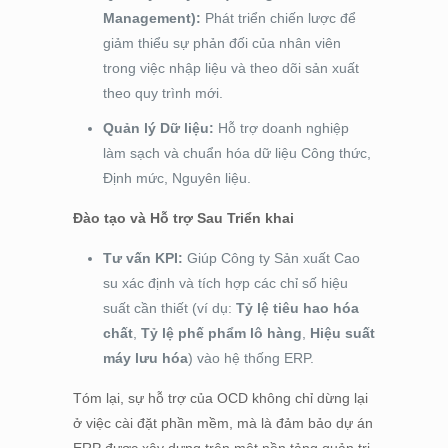
Management):
Phát triển chiến lược để
giảm thiểu sự phản đối của nhân viên
trong việc nhập liệu và theo dõi sản xuất
theo quy trình mới.
Quản lý Dữ liệu:
Hỗ trợ doanh nghiệp
làm sạch và chuẩn hóa dữ liệu Công thức,
Định mức, Nguyên liệu.
Đào tạo và Hỗ trợ Sau Triển khai
Tư vấn KPI:
Giúp Công ty Sản xuất Cao
su xác định và tích hợp các chỉ số hiệu
suất cần thiết (ví dụ:
Tỷ lệ tiêu hao hóa
chất
,
Tỷ lệ phế phẩm lô hàng
,
Hiệu suất
máy lưu hóa
) vào hệ thống ERP.
Tóm lại, sự hỗ trợ của OCD không chỉ dừng lại
ở việc cài đặt phần mềm, mà là đảm bảo dự án
ERP được xây dựng trên một nền tảng quản trị