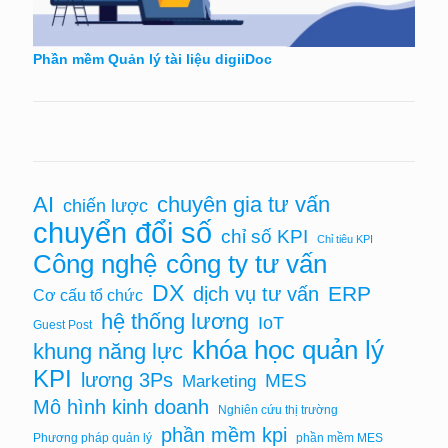
Phần mềm Quản lý tài liệu digiiDoc
AI
chuyên gia tư vấn
chiến lược
chuyển đổi số
chỉ số KPI
Chỉ tiêu KPI
Công nghệ
công ty tư vấn
DX
ERP
dịch vụ tư vấn
Cơ cấu tổ chức
hệ thống lương
IoT
Guest Post
khóa học quản lý
khung năng lực
KPI
lương 3Ps
MES
Marketing
Mô hình kinh doanh
Nghiên cứu thị trường
phần mềm kpi
Phương pháp quản lý
phần mềm MES