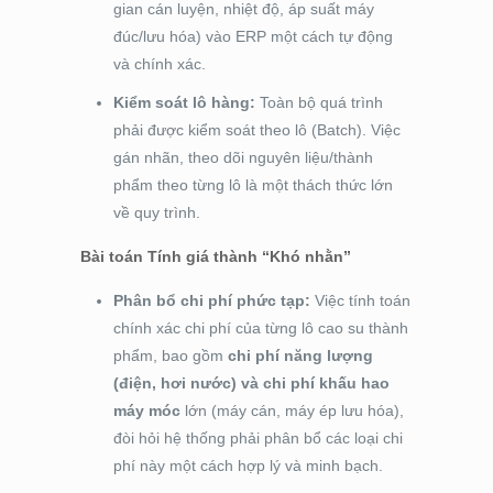
gian cán luyện, nhiệt độ, áp suất máy
đúc/lưu hóa) vào ERP một cách tự động
và chính xác.
Kiểm soát lô hàng:
Toàn bộ quá trình
phải được kiểm soát theo lô (Batch). Việc
gán nhãn, theo dõi nguyên liệu/thành
phẩm theo từng lô là một thách thức lớn
về quy trình.
Bài toán Tính giá thành “Khó nhằn”
Phân bổ chi phí phức tạp:
Việc tính toán
chính xác chi phí của từng lô cao su thành
phẩm, bao gồm
chi phí năng lượng
(điện, hơi nước) và chi phí khấu hao
máy móc
lớn (máy cán, máy ép lưu hóa),
đòi hỏi hệ thống phải phân bổ các loại chi
phí này một cách hợp lý và minh bạch.