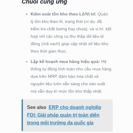
Chuỗi cung ứng
Kiểm soát tồn kho theo Lô/Vị trí:
Quản
lý tồn kho theo lô, trạng thái (ví dụ: đã
kiểm tra chất lượng hay chưa), và vị trí, kết
hợp với các công cụ thu thập dữ liệu di
động (mã vạch) giúp cập nhật số liệu kho
theo thời gian thực.
Lập kế hoạch mua hàng hiệu quả:
Hệ
thống tự động tính toán nhu cầu mua hàng
dựa trên MRP, đảm bảo hóa chất và
nguyên liệu luôn sẵn sàng cho sản xuất
mà vẫn duy trì mức tồn kho thấp nhất.
See also
ERP cho doanh nghiệp
FDI: Giải pháp quản trị toàn diện
trong môi trường đa quốc gia