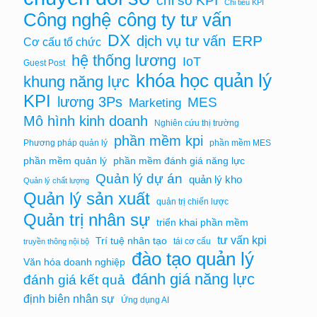
Chỉ tiêu KPI
Công nghệ
công ty tư vấn
DX
ERP
dịch vụ tư vấn
Cơ cấu tổ chức
hệ thống lương
IoT
Guest Post
khóa học quản lý
khung năng lực
KPI
lương 3Ps
MES
Marketing
Mô hình kinh doanh
Nghiên cứu thị trường
phần mềm kpi
Phương pháp quản lý
phần mềm MES
phần mềm quản lý
phần mềm đánh giá năng lực
Quản lý dự án
quản lý kho
Quản lý chất lượng
Quản lý sản xuất
quản trị chiến lược
Quản trị nhân sự
triển khai phần mềm
tư vấn kpi
Trí tuệ nhân tạo
tái cơ cấu
truyền thông nội bộ
đào tạo quản lý
Văn hóa doanh nghiệp
đánh giá năng lực
đánh giá kết quả
định biên nhân sự
Ứng dụng AI