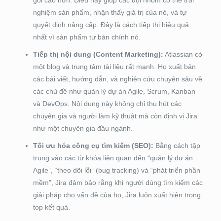
gói cao hơn. Điều này giúp các đội nhóm có thể trải
nghiệm sản phẩm, nhận thấy giá trị của nó, và tự
quyết định nâng cấp. Đây là cách tiếp thị hiệu quả
nhất vì sản phẩm tự bán chính nó.
Tiếp thị nội dung (Content Marketing):
Atlassian có
một blog và trung tâm tài liệu rất mạnh. Họ xuất bản
các bài viết, hướng dẫn, và nghiên cứu chuyên sâu về
các chủ đề như quản lý dự án Agile, Scrum, Kanban
và DevOps. Nội dung này không chỉ thu hút các
chuyên gia và người làm kỹ thuật mà còn định vị Jira
như một chuyên gia đầu ngành.
Tối ưu hóa công cụ tìm kiếm (SEO):
Bằng cách tập
trung vào các từ khóa liên quan đến “quản lý dự án
Agile”, “theo dõi lỗi” (bug tracking) và “phát triển phần
mềm”, Jira đảm bảo rằng khi người dùng tìm kiếm các
giải pháp cho vấn đề của họ, Jira luôn xuất hiện trong
top kết quả.