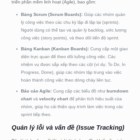
triển phần mềm linh hoạt (Agile), bao gồm:
Bảng Scrum (Scrum Boards):
Giúp các nhóm quản
lý công việc theo các chu kỳ lặp đi lặp lại (sprints).
Người dùng có thể tạo và quản lý backlog, ước lượng
công việc (story points), và theo dõi tiến độ sprint.
Bảng Kanban (Kanban Boards):
Cung cấp một giao
diện trực quan để theo dõi luồng công việc. Các
nhiệm vụ được sắp xếp theo các cột (ví dụ: To Do, In
Progress, Done), giúp các nhóm tập trung vào việc
hoàn thành công việc theo dòng chảy liên tục.
Báo cáo Agile:
Cung cấp các biểu đồ như
burndown
chart
và
velocity chart
để phân tích hiệu suất của
nhóm, giúp họ cải thiện quy trình làm việc trong các
sprint tiếp theo.
Quản lý lỗi và vấn đề (Issue Tracking)