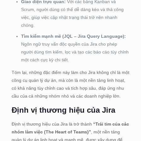
Giao diện trực quan:
Với các bảng Kanban và
Scrum, người dùng có thể dễ dàng kéo và thả công
việc, giúp việc cập nhật trạng thái trở nên nhanh
chóng.
Tìm kiếm mạnh mẽ (JQL – Jira Query Language):
Ngôn ngữ truy vấn độc quyền của Jira cho phép
người dùng tìm kiếm, lọc và tạo các báo cáo tùy chỉnh
một cách cực kỳ chi tiết.
Tóm lại, những đặc điểm này làm cho Jira không chỉ là một
công cụ quản lý dự án, mà còn là một nền tảng linh hoạt,
có khả năng tùy chỉnh cao và tích hợp sâu, đáp ứng nhu
cầu của cả những nhóm nhỏ và các doanh nghiệp lớn.
Định vị thương hiệu của Jira
Định vị thương hiệu của Jira là trở thành
“Trái tim của các
nhóm làm việc (The Heart of Teams)”
, một nền tảng
quản lý dự án linh hoạt và mạnh mẽ, được xây dựng để