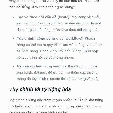
Đây là tính năng cốt lõi và là lý do ban đầu khiến Jira trở
nên nổi tiếng. Jira cho phép người dùng:
Tạo và theo dõi vấn đề (issue):
Mọi công việc, lỗi,
yêu cầu tính năng hay nhiệm vụ đều được coi là một
“issue”, giúp dễ dàng quản lý và theo dõi trạng thái.
Tùy chỉnh luồng công việc (workflow):
Khách
hàng có thể tạo ra quy trình làm việc riêng, ví dụ như
từ “Mở” sang “Đang xử lý” rồi đến “Đóng”, phù hợp
với quy trình nội bộ của từng nhóm.
Gán và ưu tiên công việc:
Có thể chỉ định người
phụ trách, đặt mức độ ưu tiên, và thêm các trường
thông tin tùy chỉnh (custom fields) cho từng vấn đề.
Tùy chỉnh và tự động hóa
Một trong những đặc điểm mạnh nhất của Jira là khả năng
tùy biến cao, cho phép các doanh nghiệp điều chỉnh công
cụ cho phù hợp với quy trình của họ: