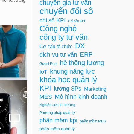
 nổi bật đang
chuyên gia tư vấn
chuyển đổi số
chỉ số KPI
Chỉ tiêu KPI
Công nghệ
công ty tư vấn
DX
Cơ cấu tổ chức
ERP
dịch vụ tư vấn
hệ thống lương
Guest Post
khung năng lực
IoT
khóa học quản lý
KPI
lương 3Ps
Marketing
Mô hình kinh doanh
MES
Nghiên cứu thị trường
Phương pháp quản lý
phần mềm kpi
phần mềm MES
phần mềm quản lý