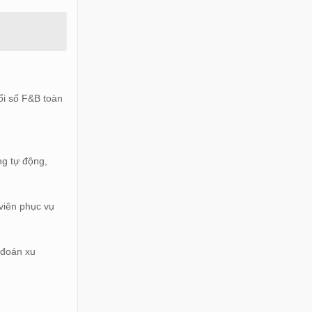
ổi số F&B toàn
ng tự động,
viên phục vụ
 đoán xu