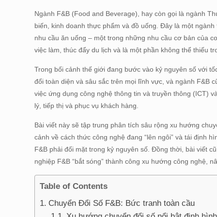
Ngành F&B (Food and Beverage), hay còn gọi là ngành Thự
biến, kinh doanh thực phẩm và đồ uống. Đây là một ngành thi
nhu cầu ăn uống – một trong những nhu cầu cơ bản của co
việc làm, thúc đẩy du lịch và là một phần không thể thiếu 
Trong bối cảnh thế giới đang bước vào kỷ nguyên số với t
đổi toàn diện và sâu sắc trên mọi lĩnh vực, và ngành F&
việc ứng dụng công nghệ thông tin và truyền thông (ICT) v
lý, tiếp thị và phục vụ khách hàng.
Bài viết này sẽ tập trung phân tích sâu rộng xu hướng chuy
cảnh về cách thức công nghệ đang “lên ngôi” và tái định h
F&B phải đối mặt trong kỷ nguyên số. Đồng thời, bài viết c
nghiệp F&B “bắt sóng” thành công xu hướng công nghệ, nân
Table of Contents
Chuyển Đổi Số F&B: Bức tranh toàn cầu
Xu hướng chuyển đổi số nổi bật định hìn