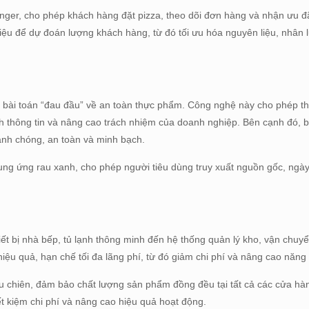
nger, cho phép khách hàng đặt pizza, theo dõi đơn hàng và nhận ưu đãi
iệu để dự đoán lượng khách hàng, từ đó tối ưu hóa nguyên liệu, nhân l
t bài toán “đau đầu” về an toàn thực phẩm. Công nghệ này cho phép t
h thông tin và nâng cao trách nhiệm của doanh nghiệp. Bên cạnh đó, b
anh chóng, an toàn và minh bạch.
ung ứng rau xanh, cho phép người tiêu dùng truy xuất nguồn gốc, ngày
hiết bị nhà bếp, tủ lạnh thông minh đến hệ thống quản lý kho, vận chuy
iệu quả, hạn chế tối đa lãng phí, từ đó giảm chi phí và nâng cao năng 
u chiên, đảm bảo chất lượng sản phẩm đồng đều tại tất cả các cửa hà
ết kiệm chi phí và nâng cao hiệu quả hoạt động.