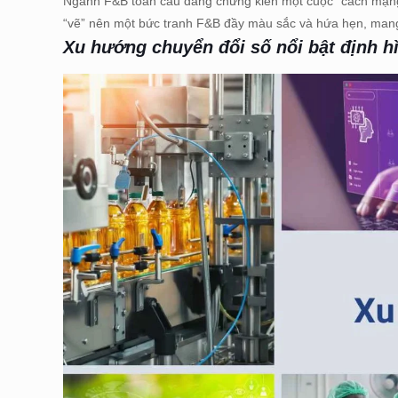
Ngành F&B toàn cầu đang chứng kiến một cuộc “cách mạng”
“vẽ” nên một bức tranh F&B đầy màu sắc và hứa hẹn, mang
Xu hướng chuyển đổi số nổi bật định 