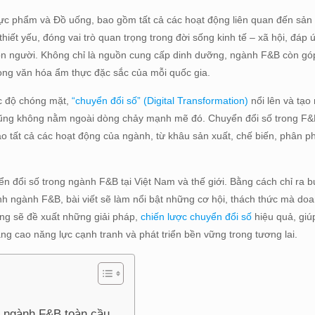
c phẩm và Đồ uống, bao gồm tất cả các hoạt động liên quan đến sản 
ết yếu, đóng vai trò quan trọng trong đời sống kinh tế – xã hội, đáp ứ
n người. Không chỉ là nguồn cung cấp dinh dưỡng, ngành F&B còn gó
trong văn hóa ẩm thực đặc sắc của mỗi quốc gia.
ốc độ chóng mặt,
“chuyển đổi số” (Digital Transformation)
nổi lên và tạo
B cũng không nằm ngoài dòng chảy mạnh mẽ đó. Chuyển đổi số trong F&
ào tất cả các hoạt động của ngành, từ khâu sản xuất, chế biến, phân p
ển đổi số trong ngành F&B tại Việt Nam và thế giới. Bằng cách chỉ ra b
ình ngành F&B, bài viết sẽ làm nổi bật những cơ hội, thách thức mà do
ũng sẽ đề xuất những giải pháp,
chiến lược chuyển đổi số
hiệu quả, gi
g cao năng lực cạnh tranh và phát triển bền vững trong tương lai.
h ngành F&B toàn cầu