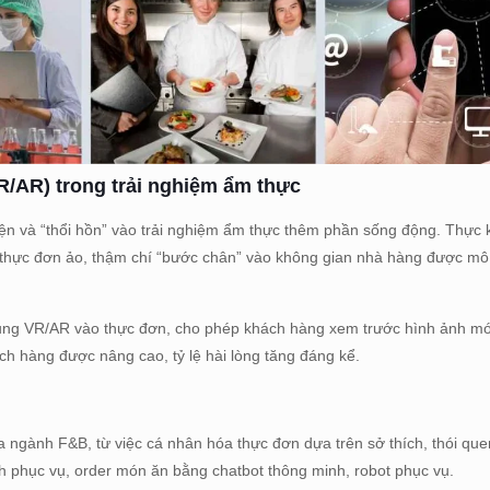
R/AR) trong trải nghiệm ẩm thực
ện và “thổi hồn” vào trải nghiệm ẩm thực thêm phần sống động. Thực 
 thực đơn ảo, thậm chí “bước chân” vào không gian nhà hàng được m
ng VR/AR vào thực đơn, cho phép khách hàng xem trước hình ảnh m
ách hàng được nâng cao, tỷ lệ hài lòng tăng đáng kể.
a ngành F&B, từ việc cá nhân hóa thực đơn dựa trên sở thích, thói qu
h phục vụ, order món ăn bằng chatbot thông minh, robot phục vụ.