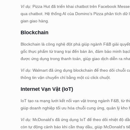
Ví dụ:
Pizza Hut đã triển khai chatbot trên Facebook Messe
qua chatbot. Hệ thống AI của Domino’s Pizza phân tích dữ l
gian giao hàng.
Blockchain
Blockchain là công nghệ đột phá giúp ngành F&B giải quyế
gốc thực phẩm từ trang trại đến bàn ăn, đảm bảo minh bạc
được ứng dụng trong thanh toán, giúp giao dịch diễn ra nh
Ví dụ:
Walmart đã ứng dụng blockchain để theo dõi chuỗi c
thông tin vận chuyển chỉ bằng một cú click chuột.
Internet Vạn Vật (IoT)
IoT tạo ra mạng lưới kết nối vạn vật trong ngành F&B, từ t
giúp doanh nghiệp tối ưu hóa chuỗi cung ứng, quản lý kho h
Ví dụ:
McDonald’s đã ứng dụng IoT để theo dõi nhiệt độ dầ
còn tự động cảnh báo khi cần thay dầu, giúp McDonald’s ti