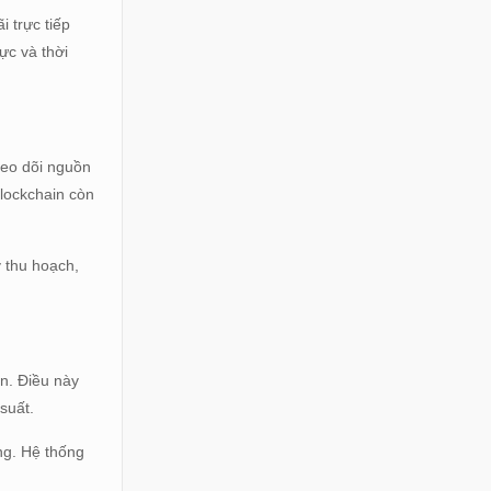
 trực tiếp
ực và thời
heo dõi nguồn
lockchain còn
 thu hoạch,
ển. Điều này
suất.
ng. Hệ thống