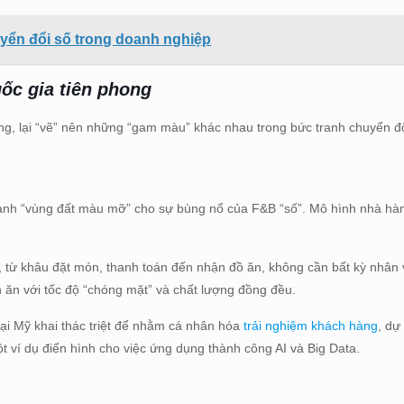
yển đổi số trong doanh nghiệp
ốc gia tiên phong
iêng, lại “vẽ” nên những “gam màu” khác nhau trong bức tranh chuyển đ
thành “vùng đất màu mỡ” cho sự bùng nổ của F&B “số”. Mô hình nhà hà
 từ khâu đặt món, thanh toán đến nhận đồ ăn, không cần bất kỳ nhân 
ăn với tốc độ “chóng mặt” và chất lượng đồng đều.
ại Mỹ khai thác triệt để nhằm cá nhân hóa
trải nghiệm khách hàng
, dự
t ví dụ điển hình cho việc ứng dụng thành công AI và Big Data.