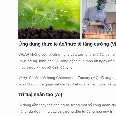
Ứng dụng thực tế ảo/thực tế tăng cường (V
VR/AR không còn là công nghệ của tương lai mà đã hiện di
“mục sở thị” hình ảnh 3D sống động của món ăn ngay trên
thực trước khi quyết định đặt chỗ.
Ví dụ:
Chuỗi nhà hàng Cheesecake Factory (Mỹ) đã ứng dụ
xoay 360 độ để quan sát chi tiết. Kết quả là trải nghiệm kh
Trí tuệ nhân tạo (AI)
AI đang dần thay thế con người trong một số công đoạn củ
hàng, dự đoán nhu cầu thị trường đến tự động hóa quy trìn