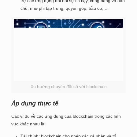
trợ các ứng dụng đòi hỏi sự tin cậy, công bằng và dân
chủ, như phi tập trung, quyên góp, bầu cử, …
Xu hướng chuyển đổi số với blockchain
Áp dụng thực tế
Các ví dụ về các ứng dụng của blockchain trong các lĩnh
vực khác nhau là:
Tài chính: blockchain cho phép các cá nhân và tổ