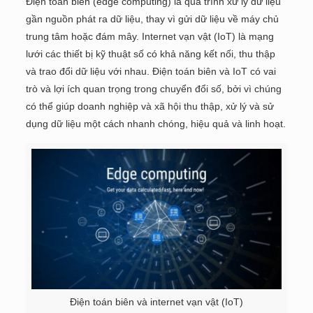
Điện toán biên (edge computing) là quá trình xử lý dữ liệu
gần nguồn phát ra dữ liệu, thay vì gửi dữ liệu về máy chủ
trung tâm hoặc đám mây. Internet vạn vật (IoT) là mạng
lưới các thiết bị kỹ thuật số có khả năng kết nối, thu thập
và trao đổi dữ liệu với nhau. Điện toán biên và IoT có vai
trò và lợi ích quan trọng trong chuyển đổi số, bởi vì chúng
có thể giúp doanh nghiệp và xã hội thu thập, xử lý và sử
dụng dữ liệu một cách nhanh chóng, hiệu quả và linh hoạt.
Điện toán biên và internet vạn vật (IoT)