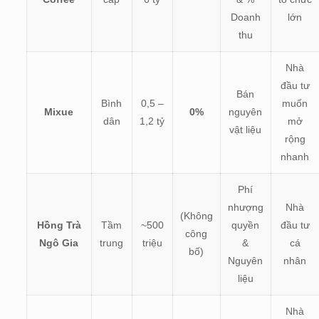
Doanh
lớn
thu
Nhà
đầu tư
Bán
Bình
0,5 –
muốn
Mixue
0%
nguyên
dân
1,2 tỷ
mở
vật liệu
rộng
nhanh
Phí
nhượng
Nhà
(Không
Hồng Trà
Tầm
~500
quyền
đầu tư
công
Ngô Gia
trung
triệu
&
cá
bố)
Nguyên
nhân
liệu
Nhà