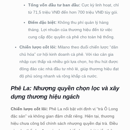
Tổng vốn đầu tư ban đầu:
Cực kỳ linh hoạt, chỉ
từ 71,5 triệu VNĐ đến hơn 700 triệu VNĐ tùy gói.
Điểm đặc biệt:
Không thu phí quản lý hàng
tháng. Lợi nhuận của thương hiệu đến từ việc
cung cấp độc quyền cà phê cho toàn hệ thống.
Chiến lược cốt lõi:
Milano theo đuổi chiến lược “dân
chủ hóa” cơ hội kinh doanh cà phê. Với rào cản gia
nhập cực thấp và nhiều gói lựa chọn, họ thu hút được
đông đảo các nhà đầu tư nhỏ lẻ, giúp thương hiệu đạt
độ phủ sóng nhanh và rộng khắp cả nước.
Phê La: Nhượng quyền chọn lọc và xây
dựng thương hiệu ngách
Chiến lược cốt lõi:
Phê La nổi bật với định vị “trà Ô Long
đặc sản” và không gian đậm chất riêng. Hiện tại, thương
hiệu chưa công bố chính sách nhượng quyền đại trà. Điều