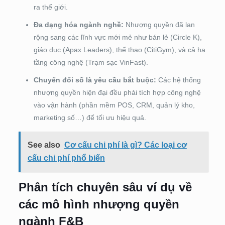
ra thế giới.
Đa dạng hóa ngành nghề:
Nhượng quyền đã lan
rộng sang các lĩnh vực mới mẻ như bán lẻ (Circle K),
giáo dục (Apax Leaders), thể thao (CitiGym), và cả hạ
tầng công nghệ (Trạm sạc VinFast).
Chuyển đổi số là yêu cầu bắt buộc:
Các hệ thống
nhượng quyền hiện đại đều phải tích hợp công nghệ
vào vận hành (phần mềm POS, CRM, quản lý kho,
marketing số…) để tối ưu hiệu quả.
See also
Cơ cấu chi phí là gì? Các loại cơ
cấu chi phí phổ biến
Phân tích chuyên sâu ví dụ về
các mô hình nhượng quyền
ngành F&B