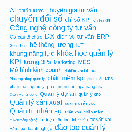
AI
chuyên gia tư vấn
chiến lược
chuyển đổi số
chỉ số KPI
Chỉ tiêu KPI
Công nghệ
công ty tư vấn
DX
ERP
dịch vụ tư vấn
Cơ cấu tổ chức
hệ thống lương
IoT
Guest Post
khóa học quản lý
khung năng lực
KPI
lương 3Ps
MES
Marketing
Mô hình kinh doanh
Nghiên cứu thị trường
phần mềm kpi
Phương pháp quản lý
phần mềm MES
phần mềm quản lý
phần mềm đánh giá năng lực
Quản lý dự án
quản lý kho
Quản lý chất lượng
Quản lý sản xuất
quản trị chiến lược
Quản trị nhân sự
triển khai phần mềm
tư vấn kpi
Trí tuệ nhân tạo
tái cơ cấu
truyền thông nội bộ
đào tạo quản lý
Văn hóa doanh nghiệp