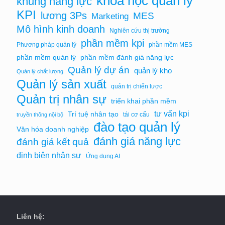
khóa học quản lý
khung năng lực
KPI
lương 3Ps
MES
Marketing
Mô hình kinh doanh
Nghiên cứu thị trường
phần mềm kpi
Phương pháp quản lý
phần mềm MES
phần mềm quản lý
phần mềm đánh giá năng lực
Quản lý dự án
quản lý kho
Quản lý chất lượng
Quản lý sản xuất
quản trị chiến lược
Quản trị nhân sự
triển khai phần mềm
tư vấn kpi
Trí tuệ nhân tạo
tái cơ cấu
truyền thông nội bộ
đào tạo quản lý
Văn hóa doanh nghiệp
đánh giá năng lực
đánh giá kết quả
định biên nhân sự
Ứng dụng AI
Liên hệ: