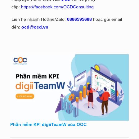
cập:
https://facebook.com/OCDConsulting
Liên hệ nhanh Hotline/Zalo:
0886595688
hoặc gửi email
đến:
ocd@ocd.vn
Phần mềm KPI digiiTeamW của OOC