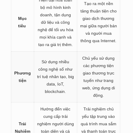
Tạo ra một nền
bộ mô hình kinh
tảng thuận tiện cho
doanh, tận dụng
Mục
giao dịch thương
dữ liệu và công
tiêu
mại giữa người bán
nghệ để tối ưu hóa
và người mua
mọi khía cạnh và
thông qua Internet.
tạo ra giá trị thêm.
Chủ yếu sử dụng
Sử dụng nhiều
các phương tiện
công nghệ số như
Phương
giao thương trực
trí tuệ nhân tạo, big
tiện
tuyến như trang
data, IoT,
web, ứng dụng di
blockchain.
động.
Hướng đến việc
Trải nghiệm chủ
cung cấp trải
yếu tập trung vào
Trải
nghiệm người dùng
quá trình mua sắm
Nghiệm
toàn diện và cá
và thanh toán trực