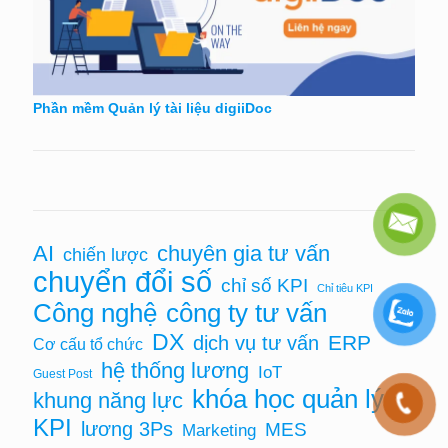
Phần mềm Quản lý tài liệu digiiDoc
chuyên gia tư vấn
AI
chiến lược
chuyển đổi số
chỉ số KPI
Chỉ tiêu KPI
Công nghệ
công ty tư vấn
DX
ERP
dịch vụ tư vấn
Cơ cấu tổ chức
hệ thống lương
IoT
Guest Post
khóa học quản lý
khung năng lực
KPI
lương 3Ps
MES
Marketing