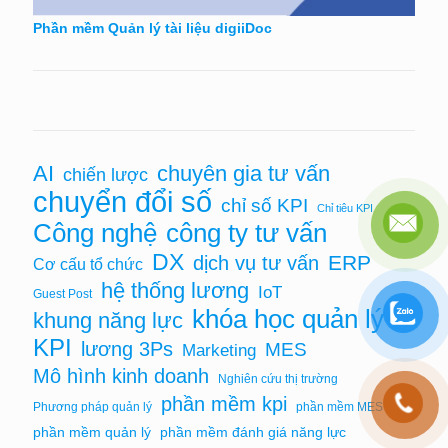
Phần mềm Quản lý tài liệu digiiDoc
chuyên gia tư vấn
AI
chiến lược
chuyển đổi số
chỉ số KPI
Chỉ tiêu KPI
Công nghệ
công ty tư vấn
DX
ERP
dịch vụ tư vấn
Cơ cấu tổ chức
hệ thống lương
IoT
Guest Post
khóa học quản lý
khung năng lực
KPI
lương 3Ps
MES
Marketing
Mô hình kinh doanh
Nghiên cứu thị trường
phần mềm kpi
Phương pháp quản lý
phần mềm MES
phần mềm quản lý
phần mềm đánh giá năng lực