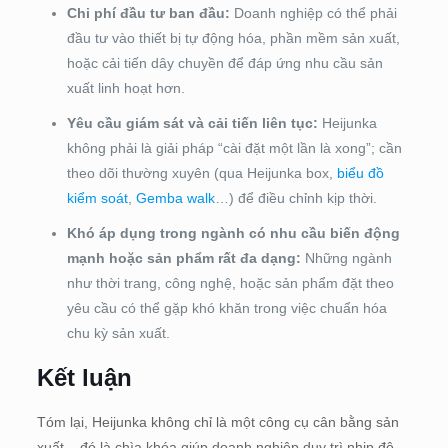
Chi phí đầu tư ban đầu:
Doanh nghiệp có thể phải
đầu tư vào thiết bị tự động hóa, phần mềm sản xuất,
hoặc cải tiến dây chuyền để đáp ứng nhu cầu sản
xuất linh hoạt hơn.
Yêu cầu giám sát và cải tiến liên tục:
Heijunka
không phải là giải pháp “cài đặt một lần là xong”; cần
theo dõi thường xuyên (qua Heijunka box,
biểu đồ
kiểm soát
,
Gemba walk
…) để điều chỉnh kịp thời.
Khó áp dụng trong ngành có nhu cầu biến động
mạnh hoặc sản phẩm rất đa dạng:
Những ngành
như thời trang, công nghệ, hoặc sản phẩm đặt theo
yêu cầu có thể gặp khó khăn trong việc chuẩn hóa
chu kỳ sản xuất.
Kết luận
Tóm lại, Heijunka không chỉ là một công cụ cân bằng sản
xuất – đó là chìa khóa giúp doanh nghiệp duy trì nhịp độ