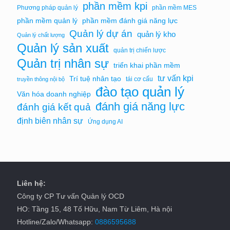
phần mềm kpi
Phương pháp quản lý
phần mềm MES
phần mềm quản lý
phần mềm đánh giá năng lực
Quản lý dự án
quản lý kho
Quản lý chất lượng
Quản lý sản xuất
quản trị chiến lược
Quản trị nhân sự
triển khai phần mềm
tư vấn kpi
Trí tuệ nhân tạo
tái cơ cấu
truyền thông nội bộ
đào tạo quản lý
Văn hóa doanh nghiệp
đánh giá năng lực
đánh giá kết quả
định biên nhân sự
Ứng dụng AI
Liên hệ:
Công ty CP Tư vấn Quản lý OCD
HO: Tầng 15, 48 Tố Hữu, Nam Từ Liêm, Hà nội
Hotline/Zalo/Whatsapp:
0886595688