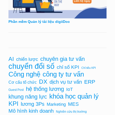
Phần mềm Quản lý tài liệu digiiDoc
AI
chuyên gia tư vấn
chiến lược
chuyển đổi số
chỉ số KPI
Chỉ tiêu KPI
Công nghệ
công ty tư vấn
DX
ERP
dịch vụ tư vấn
Cơ cấu tổ chức
hệ thống lương
IoT
Guest Post
khóa học quản lý
khung năng lực
KPI
lương 3Ps
MES
Marketing
Mô hình kinh doanh
Nghiên cứu thị trường