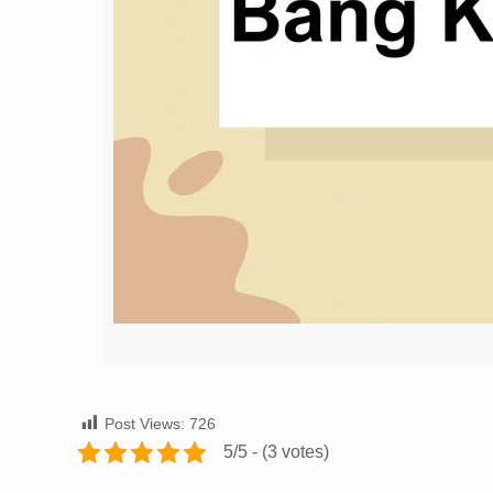
Post Views:
726
5/5 - (3 votes)