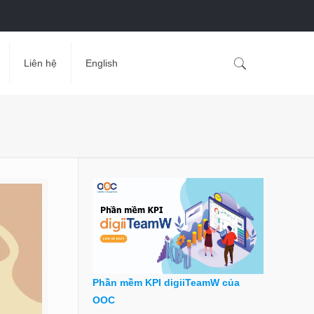
Liên hệ
English
Phần mềm KPI digiiTeamW của
OOC