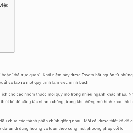
việc
n” hoặc “thẻ trực quan”. Khái niệm này được Toyota bắt nguồn từ nhữn
xuất và tạo ra một quy trình làm việc minh bạch.
ữu ích cho các nhóm thuộc mọi quy mô trong nhiều ngành khác nhau. N
 thiết kế để cộng tác nhanh chóng; trong khi những mô hình khác thíc
u chứa các thành phần chính giống nhau. Mỗi cái được thiết kế để 
của dự án đi đúng hướng và tuân theo cùng một phương pháp cốt lõi.