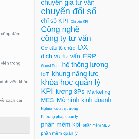
chuyên gia tư vấn
chuyển đổi số
chỉ số KPI
Chỉ tiêu KPI
Công nghệ
ó cũng đảm
công ty tư vấn
DX
Cơ cấu tổ chức
ERP
dịch vụ tư vấn
 viên trong
hệ thống lương
Guest Post
khung năng lực
IoT
khóa học quản lý
hành viên khác
KPI
lương 3Ps
Marketing
Mô hình kinh doanh
MES
về cách cải
Nghiên cứu thị trường
Phương pháp quản lý
phần mềm kpi
phần mềm MES
phần mềm quản lý