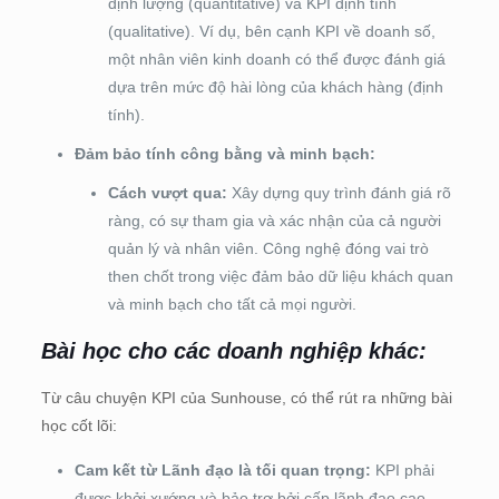
định lượng (quantitative) và KPI định tính
(qualitative). Ví dụ, bên cạnh KPI về doanh số,
một nhân viên kinh doanh có thể được đánh giá
dựa trên mức độ hài lòng của khách hàng (định
tính).
Đảm bảo tính công bằng và minh bạch:
Cách vượt qua:
Xây dựng quy trình đánh giá rõ
ràng, có sự tham gia và xác nhận của cả người
quản lý và nhân viên. Công nghệ đóng vai trò
then chốt trong việc đảm bảo dữ liệu khách quan
và minh bạch cho tất cả mọi người.
Bài học cho các doanh nghiệp khác:
Từ câu chuyện KPI của Sunhouse, có thể rút ra những bài
học cốt lõi:
Cam kết từ Lãnh đạo là tối quan trọng:
KPI phải
được khởi xướng và bảo trợ bởi cấp lãnh đạo cao