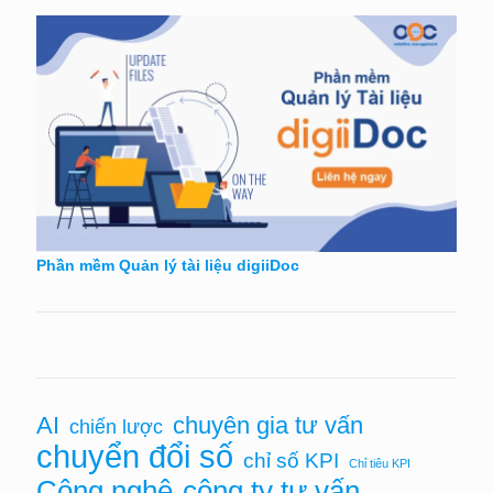
Phần mềm Quản lý tài liệu digiiDoc
chuyên gia tư vấn
AI
chiến lược
chuyển đổi số
chỉ số KPI
Chỉ tiêu KPI
Công nghệ
công ty tư vấn