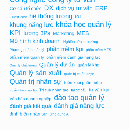
DX
ERP
dịch vụ tư vấn
Cơ cấu tổ chức
hệ thống lương
IoT
Guest Post
khóa học quản lý
khung năng lực
KPI
lương 3Ps
MES
Marketing
Mô hình kinh doanh
Nghiên cứu thị trường
phần mềm kpi
Phương pháp quản lý
phần mềm MES
phần mềm quản lý
phần mềm đánh giá năng lực
Quản lý dự án
quản lý kho
Quản lý chất lượng
Quản lý sản xuất
quản trị chiến lược
Quản trị nhân sự
triển khai phần mềm
tư vấn kpi
Trí tuệ nhân tạo
tái cơ cấu
truyền thông nội bộ
đào tạo quản lý
Văn hóa doanh nghiệp
đánh giá năng lực
đánh giá kết quả
định biên nhân sự
Ứng dụng AI