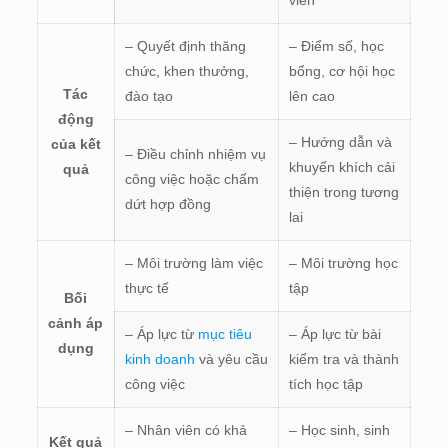
– Quyết định thăng
– Điểm số, học
chức, khen thưởng,
bổng, cơ hội học
Tác
đào tạo
lên cao
động
– Hướng dẫn và
của kết
– Điều chỉnh nhiệm vụ
khuyến khích cải
quả
công việc hoặc chấm
thiện trong tương
dứt hợp đồng
lai
– Môi trường làm việc
– Môi trường học
thực tế
tập
Bối
cảnh áp
– Áp lực từ
mục tiêu
– Áp lực từ bài
dụng
kinh doanh
và yêu cầu
kiểm tra và thành
công việc
tích học tập
– Nhân viên có khả
– Học sinh, sinh
Kết quả