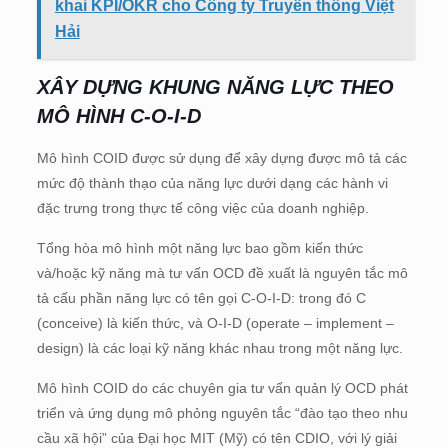
khai KPI/OKR cho Công ty Truyền thông Việt
Hải
XÂY DỰNG KHUNG NĂNG LỰC THEO
MÔ HÌNH C-O-I-D
Mô hình COID được sử dụng để xây dựng được mô tả các
mức độ thành thạo của năng lực dưới dạng các hành vi
đặc trưng trong thực tế công việc của doanh nghiệp.
Tổng hòa mô hình một năng lực bao gồm kiến thức
và/hoặc kỹ năng mà tư vấn OCD đề xuất là nguyên tắc mô
tả cấu phần năng lực có tên gọi C-O-I-D: trong đó C
(conceive) là kiến thức, và O-I-D (operate – implement –
design) là các loại kỹ năng khác nhau trong một năng lực.
Mô hình COID do các chuyên gia tư vấn quản lý OCD phát
triển và ứng dụng mô phỏng nguyên tắc “đào tạo theo nhu
cầu xã hội” của Đại học MIT (Mỹ) có tên CDIO, với lý giải