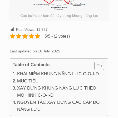
Các bước cơ bản để xây dựng khung năng lực
Post Views:
11,987
5/5 - (2 votes)
Last updated on 16 July, 2025
Table of Contents
KHÁI NIỆM KHUNG NĂNG LỰC C-O-I-D
MỤC TIÊU
XÂY DỰNG KHUNG NĂNG LỰC THEO
MÔ HÌNH C-O-I-D
NGUYÊN TẮC XÂY DỰNG CÁC CẤP ĐỘ
NĂNG LỰC