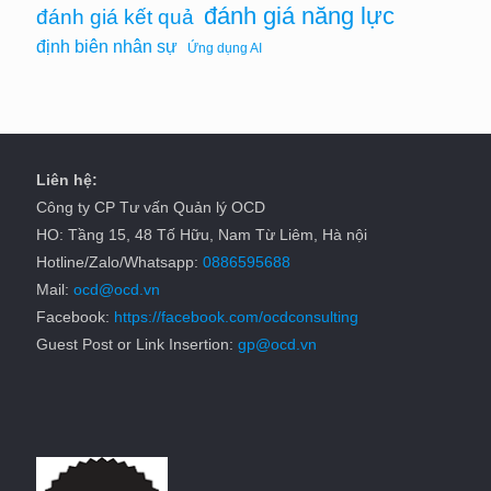
đánh giá năng lực
đánh giá kết quả
định biên nhân sự
Ứng dụng AI
Liên hệ:
Công ty CP Tư vấn Quản lý OCD
HO: Tầng 15, 48 Tố Hữu, Nam Từ Liêm, Hà nội
Hotline/Zalo/Whatsapp:
0886595688
Mail:
ocd@ocd.vn
Facebook:
https://facebook.com/ocdconsulting
Guest Post or Link Insertion:
gp@ocd.vn