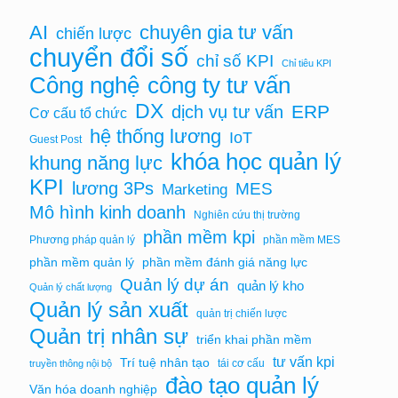
AI
chuyên gia tư vấn
chiến lược
chuyển đổi số
chỉ số KPI
Chỉ tiêu KPI
Công nghệ
công ty tư vấn
DX
ERP
dịch vụ tư vấn
Cơ cấu tổ chức
hệ thống lương
IoT
Guest Post
khóa học quản lý
khung năng lực
KPI
lương 3Ps
MES
Marketing
Mô hình kinh doanh
Nghiên cứu thị trường
phần mềm kpi
Phương pháp quản lý
phần mềm MES
phần mềm quản lý
phần mềm đánh giá năng lực
Quản lý dự án
quản lý kho
Quản lý chất lượng
Quản lý sản xuất
quản trị chiến lược
Quản trị nhân sự
triển khai phần mềm
tư vấn kpi
Trí tuệ nhân tạo
tái cơ cấu
truyền thông nội bộ
đào tạo quản lý
Văn hóa doanh nghiệp