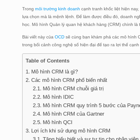
Trong
môi trường kinh doanh
cạnh tranh khốc liệt hiện nay
lựa chọn mà là mệnh lệnh. Để làm được điều đó, doanh ngh
học. Mô hình Quản lý quan hệ khách hàng (CRM) chính là 
Bài viết này của
OCD
sẽ cùng bạn khám phá các mô hình CR
trong bối cảnh công nghệ số hiện đại để tạo ra lợi thế cạn
Table of Contents
Mô hình CRM là gì?
Các mô hình CRM phổ biến nhất
Mô hình CRM chuỗi giá trị
Mô hình IDIC
Mô hình CRM quy trình 5 bước của Payn
Mô hình CRM của Gartner
Mô hình QCI
Lợi ích khi sử dụng mô hình CRM
Tăng hiểu biết và sự tự tin cho nhân viên