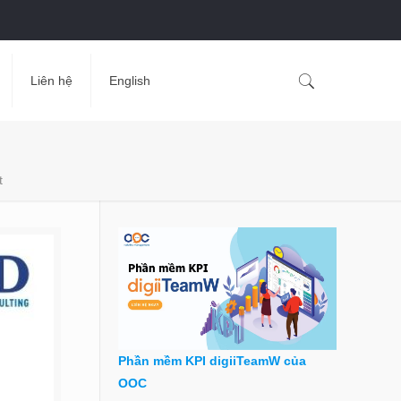
Liên hệ
English
t
Phần mềm KPI digiiTeamW của
OOC