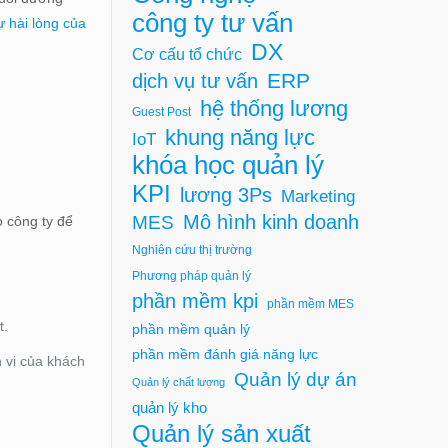
công ty tư vấn
ự hài lòng của
DX
Cơ cấu tổ chức
ERP
dịch vụ tư vấn
hệ thống lương
Guest Post
khung năng lực
IoT
khóa học quản lý
KPI
lương 3Ps
Marketing
Mô hình kinh doanh
MES
o công ty để
Nghiên cứu thị trường
Phương pháp quản lý
phần mềm kpi
phần mềm MES
t.
phần mềm quản lý
phần mềm đánh giá năng lực
h vi của khách
Quản lý dự án
Quản lý chất lượng
quản lý kho
Quản lý sản xuất