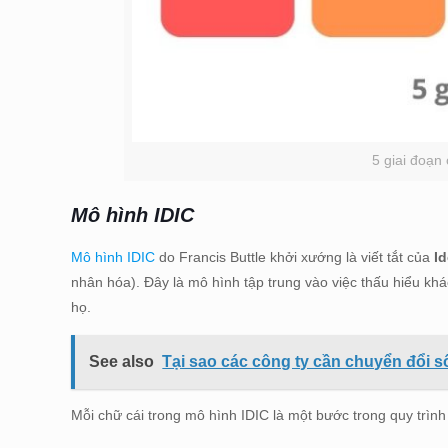
5 giai đoạn
Mô hình IDIC
Mô hình IDIC
do Francis Buttle khởi xướng là viết tắt của
Id
nhân hóa). Đây là mô hình tập trung vào việc thấu hiểu kh
họ.
See also
Tại sao các công ty cần chuyển đổi s
Mỗi chữ cái trong mô hình IDIC là một bước trong quy trìn