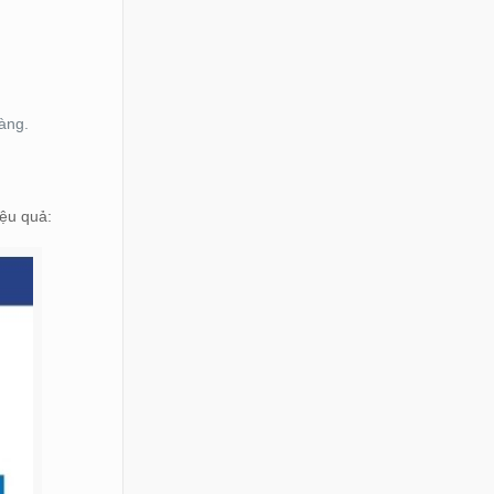
àng.
iệu quả: