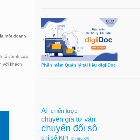
 là một doanh
nh tố chính của
n với khách
Phần mềm Quản lý tài liệu digiiDoc
AI
chiến lược
chuyên gia tư vấn
chuyển đổi số
chỉ số KPI
Chỉ tiêu KPI