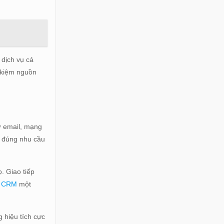
 dịch vụ cá
t kiệm nguồn
ừ email, mạng
g đúng nhu cầu
. Giao tiếp
c
CRM
một
 hiệu tích cực