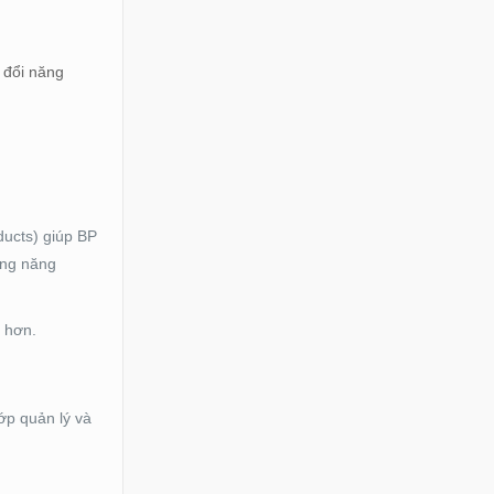
n đổi năng
ducts) giúp BP
ảng năng
t hơn.
ớp quản lý và