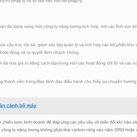
ủi ro pháp lý và tư vấn các vấn đề pháp lý.
àn đa dạng sang một công ty năng lượng tích hợp, nơi các lĩnh vực k
a cấu trúc nội bộ, giảm các lớp quản lý và tích hợp các bộ phận khu 
 hoạt động và ra quyết định nhanh chóng.
 đa hóa giá trị bằng cách tập trung vào các hoạt động cốt lõi và các c
g thành viên trong Ban lãnh đạo điều hành cho thấy sự chuyển hướn
oàn cảnh bộ máy
h chiến lược kinh doanh để đáp ứng các yêu cầu về biến đổi khí hậu v
ột công ty năng lượng không phát thải carbon ròng vào năm 2050 hoặc