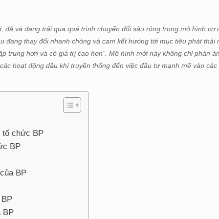
, đã và đang trải qua quá trình chuyển đổi sâu rộng trong mô hình cơ 
u đang thay đổi nhanh chóng và cam kết hướng tới mục tiêu phát thải 
tập trung hơn và có giá trị cao hơn”. Mô hình mới này không chỉ phản á
ừ các hoạt động dầu khí truyền thống đến việc đầu tư mạnh mẽ vào cá
u tổ chức BP
hức BP
 của BP
 BP
a BP