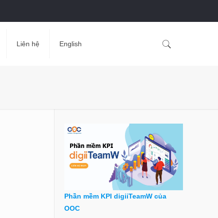
Liên hệ
English
Phần mềm KPI digiiTeamW của
OOC