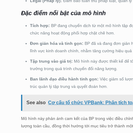
Legal (Pháp lý):
Đảm bảo tuân thủ pháp luật, quản lý r
Đặc điểm nổi bật của mô hình
Tích hợp:
BP đang chuyển dịch từ một mô hình tập đo
chức năng hoạt động phối hợp chặt chẽ hơn.
Đơn giản hóa và tinh gọn:
BP đã và đang đơn giản hó
lĩnh vực kinh doanh chính, nhằm tăng cường hiệu quả
Tập trung vào giá trị:
Mô hình này được thiết kế để tối
trưởng trong quá trình chuyển đổi năng lượng.
Ban lãnh đạo điều hành tinh gọn:
Việc giảm số lượn
trúc quản lý tập trung và quyết đoán hơn.
See also
Cơ cấu tổ chức VPBank: Phân tích t
Mô hình này phản ánh cam kết của BP trong việc điều chỉn
lượng toàn cầu, đồng thời hướng tới mục tiêu trở thành m