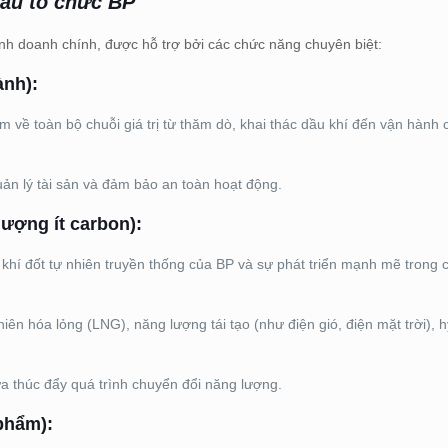
 cấu tổ chức BP
inh doanh chính, được hỗ trợ bởi các chức năng chuyên biệt:
ành):
ệm về toàn bộ chuỗi giá trị từ thăm dò, khai thác dầu khí đến vận hành 
uản lý tài sản và đảm bảo an toàn hoạt động.
ượng ít carbon):
khí đốt tự nhiên truyền thống của BP và sự phát triển mạnh mẽ trong c
ên hóa lỏng (LNG), năng lượng tái tạo (như điện gió, điện mặt trời), 
ừa thúc đẩy quá trình chuyển đổi năng lượng.
phẩm):