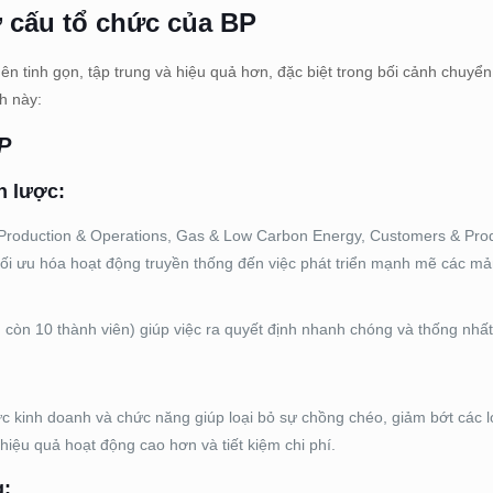
 cấu tổ chức của BP
nên tinh gọn, tập trung và hiệu quả hơn, đặc biệt trong bối cảnh chuyể
h này:
P
n lược:
 (Production & Operations, Gas & Low Carbon Energy, Customers & Pro
ệc tối ưu hóa hoạt động truyền thống đến việc phát triển mạnh mẽ các m
còn 10 thành viên) giúp việc ra quyết định nhanh chóng và thống nhấ
ực kinh doanh và chức năng giúp loại bỏ sự chồng chéo, giảm bớt các l
hiệu quả hoạt động cao hơn và tiết kiệm chi phí.
g: