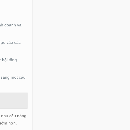
inh doanh và
vực vào các
ơ hội tăng
g sang một cấu
à nhu cầu năng
 sớm hơn.