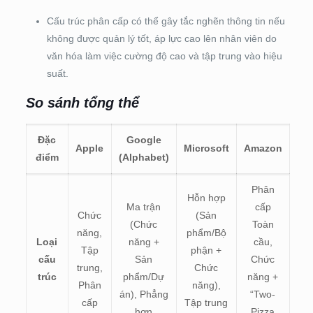
Cấu trúc phân cấp có thể gây tắc nghẽn thông tin nếu
không được quản lý tốt, áp lực cao lên nhân viên do
văn hóa làm việc cường độ cao và tập trung vào hiệu
suất.
So sánh tổng thể
Đặc
Google
Apple
Microsoft
Amazon
điểm
(Alphabet)
Phân
Hỗn hợp
Ma trận
cấp
Chức
(Sản
(Chức
Toàn
năng,
phẩm/Bộ
Loại
năng +
cầu,
Tập
phận +
cấu
Sản
Chức
trung,
Chức
trúc
phẩm/Dự
năng +
Phân
năng),
án), Phẳng
“Two-
cấp
Tập trung
hơn
Pizza