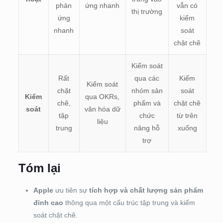
phản
ứng nhanh
vẫn có
thị trường
ứng
kiểm
nhanh
soát
chặt chẽ
Kiểm soát
Rất
qua các
Kiểm
Kiểm soát
chặt
nhóm sản
soát
Kiểm
qua OKRs,
chẽ,
phẩm và
chặt chẽ
soát
văn hóa dữ
tập
chức
từ trên
liệu
trung
năng hỗ
xuống
trợ
Tóm lại
Apple
ưu tiên sự
tích hợp và chất lượng sản phẩm
đỉnh cao
thông qua một cấu trúc tập trung và kiểm
soát chặt chẽ.