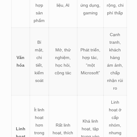
hợp
liệu, AI
ứng dụng,
rộng, chi
sản
gaming
phí thấp
phẩm
Cạnh
Bí
tranh,
mật,
Mở, thử
Phát triển,
khách
Văn
chi
nghiệm,
hợp tác,
hàng
hóa
tiết,
học hỏi,
“một
ám ảnh,
kiểm
cộng tác
Microsoft”
chấp
soát
nhận rủi
ro
Linh
Ít linh
hoạt ở
hoạt
cấp
Khá linh
hơn
Rất linh
nhóm,
Linh
hoạt, tập
trong
hoạt, thích
nhưng
hoạt
trung vào