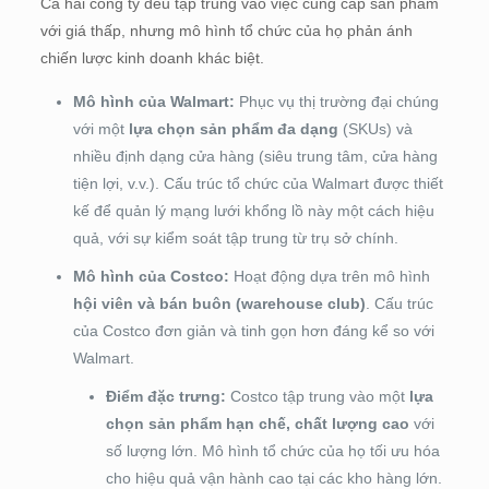
Cả hai công ty đều tập trung vào việc cung cấp sản phẩm
với giá thấp, nhưng mô hình tổ chức của họ phản ánh
chiến lược kinh doanh khác biệt.
Mô hình của Walmart:
Phục vụ thị trường đại chúng
với một
lựa chọn sản phẩm đa dạng
(SKUs) và
nhiều định dạng cửa hàng (siêu trung tâm, cửa hàng
tiện lợi, v.v.). Cấu trúc tổ chức của Walmart được thiết
kế để quản lý mạng lưới khổng lồ này một cách hiệu
quả, với sự kiểm soát tập trung từ trụ sở chính.
Mô hình của Costco:
Hoạt động dựa trên mô hình
hội viên và bán buôn (warehouse club)
. Cấu trúc
của Costco đơn giản và tinh gọn hơn đáng kể so với
Walmart.
Điểm đặc trưng:
Costco tập trung vào một
lựa
chọn sản phẩm hạn chế, chất lượng cao
với
số lượng lớn. Mô hình tổ chức của họ tối ưu hóa
cho hiệu quả vận hành cao tại các kho hàng lớn.