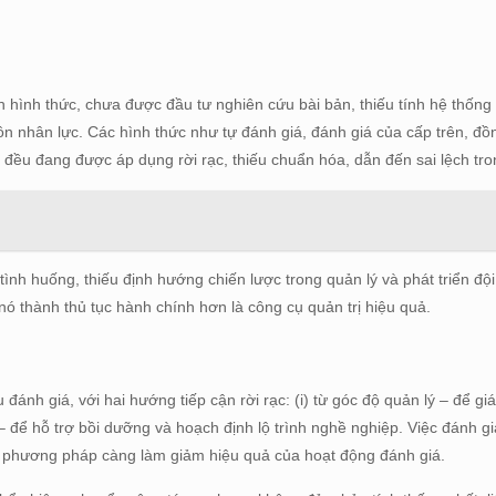
hình thức, chưa được đầu tư nghiên cứu bài bản, thiếu tính hệ thống
uồn nhân lực. Các hình thức như tự đánh giá, đánh giá của cấp trên, đồ
 đều đang được áp dụng rời rạc, thiếu chuẩn hóa, dẫn đến sai lệch tro
tình huống, thiếu định hướng chiến lược trong quản lý và phát triển độ
 nó thành thủ tục hành chính hơn là công cụ quản trị hiệu quả.
 đánh giá, với hai hướng tiếp cận rời rạc: (i) từ góc độ quản lý – để gi
n – để hỗ trợ bồi dưỡng và hoạch định lộ trình nghề nghiệp. Việc đánh gi
ề phương pháp càng làm giảm hiệu quả của hoạt động đánh giá.