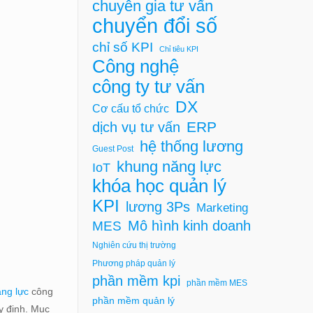
chuyên gia tư vấn
chuyển đổi số
chỉ số KPI
Chỉ tiêu KPI
Công nghệ
công ty tư vấn
DX
Cơ cấu tổ chức
ERP
dịch vụ tư vấn
hệ thống lương
Guest Post
khung năng lực
IoT
khóa học quản lý
KPI
lương 3Ps
Marketing
Mô hình kinh doanh
MES
Nghiên cứu thị trường
Phương pháp quản lý
phần mềm kpi
phần mềm MES
ăng lực
công
phần mềm quản lý
uy định. Mục