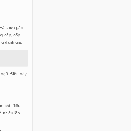
 và chưa gắn
ng cấp, cấp
ng đánh giá.
i ngũ. Điều này
ám sát, điều
á nhiều lần