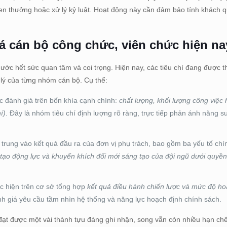
khen thưởng hoặc xử lý kỷ luật. Hoạt động này cần đảm bảo tính khách 
á cán bộ công chức, viên chức hiện na
c hết sức quan tâm và coi trọng. Hiện nay, các tiêu chí đang được th
n lý của từng nhóm cán bộ. Cụ thể:
c đánh giá trên bốn khía cạnh chính:
chất lượng
,
khối lượng công việc
í)
. Đây là nhóm tiêu chí định lượng rõ ràng, trực tiếp phản ánh năng s
p trung vào kết quả đầu ra của đơn vị phụ trách, bao gồm ba yếu tố ch
tạo động lực và khuyến khích đổi mới sáng tạo của đội ngũ dưới quyề
c hiện trên cơ sở tổng hợp
kết quả điều hành chiến lược
và
mức độ ho
nh giá yêu cầu tầm nhìn hệ thống và năng lực hoạch định chính sách.
đạt được một vài thành tựu đáng ghi nhận, song vẫn còn nhiều hạn ch