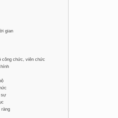
ời gian
ộ công chức, viên chức
chính
bộ
chức
n sự
ục
 ràng