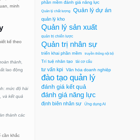
phần mềm đánh giá năng lực
quan, minh
Quản lý dự án
Quản lý chất lượng
quản lý kho
Quản lý sản xuất
y
quản trị chiến lược
iết kế theo
Quản trị nhân sự
triển khai phần mềm
truyền thông nội bộ
Trí tuệ nhân tạo
tái cơ cấu
 hoàn thành
,
tư vấn kpi
uất lao động
Văn hóa doanh nghiệp
đào tạo quản lý
đánh giá kết quả
ính:
mức độ hài
đánh giá năng lực
n
, và
kết quả
định biên nhân sự
Ứng dụng AI
àn thành các
ế cần khắc