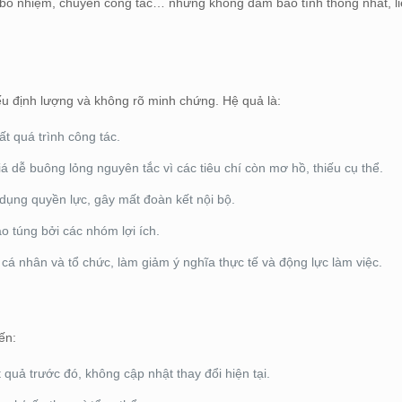
, bổ nhiệm, chuyển công tác… nhưng không đảm bảo tính thống nhất, li
iếu định lượng và không rõ minh chứng. Hệ quả là:
t quá trình công tác.
á dễ buông lỏng nguyên tắc vì các tiêu chí còn mơ hồ, thiếu cụ thể.
 dụng quyền lực, gây mất đoàn kết nội bộ.
o túng bởi các nhóm lợi ích.
 cá nhân và tổ chức, làm giảm ý nghĩa thực tế và động lực làm việc.
ến:
t quả trước đó, không cập nhật thay đổi hiện tại.