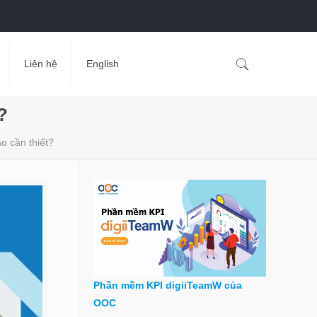
Liên hệ
English
?
o cần thiết?
Phần mềm KPI digiiTeamW của
OOC