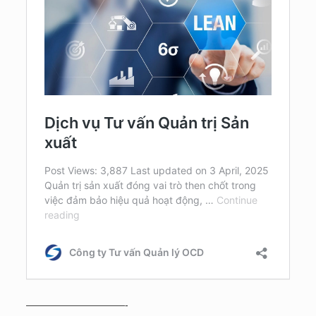
——————————-