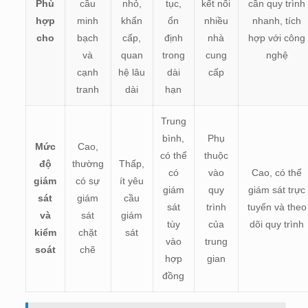
Phù
cầu
nhỏ,
tục,
kết nối
cần quy trình
hợp
minh
khẩn
ổn
nhiều
nhanh, tích
cho
bạch
cấp,
định
nhà
hợp với công
và
quan
trong
cung
nghệ
cạnh
hệ lâu
dài
cấp
tranh
dài
hạn
Trung
bình,
Phụ
Mức
Cao,
có thể
thuộc
độ
thường
Thấp,
có
vào
Cao, có thể
giám
có sự
ít yêu
giám
quy
giám sát trực
sát
giám
cầu
sát
trình
tuyến và theo
và
sát
giám
tùy
của
dõi quy trình
kiểm
chặt
sát
vào
trung
soát
chẽ
hợp
gian
đồng