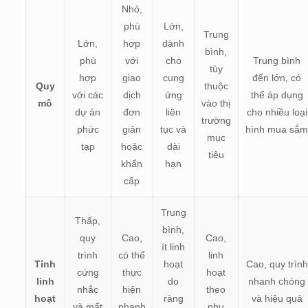
Nhỏ,
phù
Lớn,
Trung
Lớn,
hợp
dành
bình,
phù
với
cho
Trung bình
tùy
hợp
giao
cung
đến lớn, có
Quy
thuộc
với các
dịch
ứng
thể áp dụng
mô
vào thị
dự án
đơn
liên
cho nhiều loại
trường
phức
giản
tục và
hình mua sắ
mục
tạp
hoặc
dài
tiêu
khẩn
hạn
cấp
Trung
Thấp,
bình,
quy
Cao,
Cao,
ít linh
trình
có thể
linh
Tính
hoạt
Cao, quy trình
cứng
thực
hoạt
linh
do
nhanh chóng
nhắc
hiện
theo
hoạt
ràng
và hiệu quả
và mất
nhanh
nhu