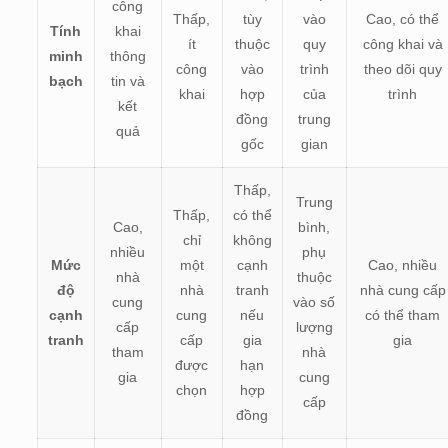
công
Thấp,
tùy
vào
Cao, có thể
Tính
khai
ít
thuộc
quy
công khai và
minh
thông
công
vào
trình
theo dõi quy
bạch
tin và
khai
hợp
của
trình
kết
đồng
trung
quả
gốc
gian
Thấp,
Trung
Thấp,
có thể
Cao,
bình,
chỉ
không
nhiều
phụ
Mức
một
cạnh
Cao, nhiều
nhà
thuộc
độ
nhà
tranh
nhà cung cấp
cung
vào số
cạnh
cung
nếu
có thể tham
cấp
lượng
tranh
cấp
gia
gia
tham
nhà
được
hạn
gia
cung
chọn
hợp
cấp
đồng