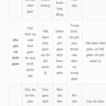
buộc
thời
chóng
cầu
hợp
gian
đồng
Trung
Tốn
Tiết
Giảm
bình,
kém và
kiệm
chi
chi phí
Chi
mất
thời
phí
phụ
Tiết kiệm thời
phí
thời
gian
giao
thuộc
gian, có thể
và
gian
và chi
dịch
vào
giảm chi phí
thời
do quy
phí
theo
dịch
quản lý
gian
trình
quản
thời
vụ
phức
lý
gian
trung
tạp
gian
Các dự
Các
Nhu
án lớn,
giao
cầu
Khi
yêu
dịch
liên
cần
Các tổ chức