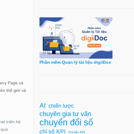
Phần mềm Quản lý tài liệu digiiDoc
arry Page và
ên thế giới và
AI
chiến lược
chuyên gia tư vấn
chuyển đổi số
át triển hệ
 quả.
chỉ số KPI
Chỉ tiêu KPI