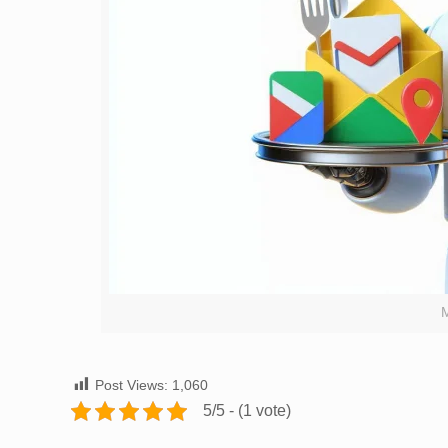
Post Views:
1,060
5/5 - (1 vote)