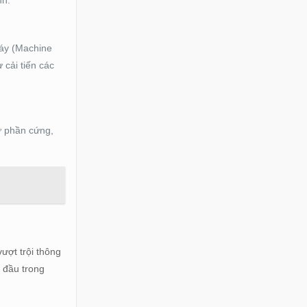
nh.
máy (Machine
 cải tiến các
ư phần cứng,
vượt trội thông
n đầu trong