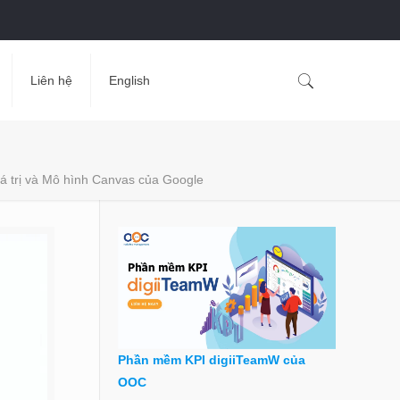
Liên hệ
English
iá trị và Mô hình Canvas của Google
Phần mềm KPI digiiTeamW của
OOC