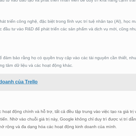
 tư vào đào tạo và phát triển nhân viên để duy trì khả năng cạnh tra
t triển công nghệ, đặc biệt trong lĩnh vực trí tuệ nhân tạo (AI), học 
c đầu tư vào R&D để phát triển các sản phẩm và dịch vụ mới, cũng như
ể đảm bảo rằng họ có quyền truy cập vào các tài nguyên cần thiết, nh
ng tâm dữ liệu và các hoạt động khác.
doanh của Trello
oạt động chính và hỗ trợ, tất cả đều tập trung vào việc tạo ra giá trị 
ến. Nhờ vào chuỗi giá trị này, Google không chỉ duy trì được vị trí dẫ
c mở rộng và đa dạng hóa các hoạt động kinh doanh của mình.