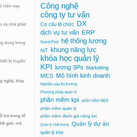
Công nghệ
t hiện nay.
công ty tư vấn
DX
Cơ cấu tổ chức
p và nhà phát
ERP
dịch vụ tư vấn
hệ thống lương
Guest Post
ng dụng trong
khung năng lực
IoT
khóa học quản lý
iết bị truyền
KPI
lương 3Ps
Marketing
Mô hình kinh doanh
MES
g nghệ, thay
Nghiên cứu thị trường
Phương pháp quản lý
phần mềm kpi
phần mềm MES
phần mềm quản lý
 trợ trong tổ
phần mềm đánh giá năng lực
Quản lý dự án
thế giới, mô
Quản lý chất lượng
quản lý kho