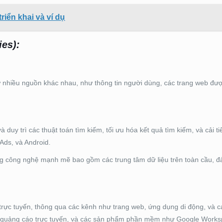
riển khai và ví dụ
ies):
từ nhiều nguồn khác nhau, như thông tin người dùng, các trang web đượ
 duy trì các thuật toán tìm kiếm, tối ưu hóa kết quả tìm kiếm, và cải tiế
Ads, và Android.
g công nghệ mạnh mẽ bao gồm các trung tâm dữ liệu trên toàn cầu, đ
rực tuyến, thông qua các kênh như trang web, ứng dụng di động, và c
, quảng cáo trực tuyến, và các sản phẩm phần mềm như Google Works