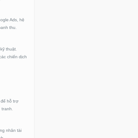
oogle Ads, hệ
oanh thu.
kỹ thuật.
các chiến dịch
 để hỗ trợ
 tranh.
ng nhân tài