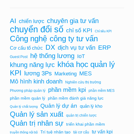
AI
chuyên gia tư vấn
chiến lược
chuyển đổi số
chỉ số KPI
Chỉ tiêu KPI
Công nghệ
công ty tư vấn
DX
ERP
dịch vụ tư vấn
Cơ cấu tổ chức
hệ thống lương
IoT
Guest Post
khóa học quản lý
khung năng lực
KPI
lương 3Ps
MES
Marketing
Mô hình kinh doanh
Nghiên cứu thị trường
phần mềm kpi
Phương pháp quản lý
phần mềm MES
phần mềm quản lý
phần mềm đánh giá năng lực
Quản lý dự án
quản lý kho
Quản lý chất lượng
Quản lý sản xuất
quản trị chiến lược
Quản trị nhân sự
triển khai phần mềm
tư vấn kpi
Trí tuệ nhân tạo
tái cơ cấu
truyền thông nội bộ