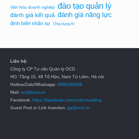
đào tạo quản lý
Văn hóa doanh nghiệp
đánh giá năng lực
đánh giá kết quả
định biên nhân sự
Ứng dụng AI
Liên hệ:
Công ty CP Tư vấn Quản lý OCD
HO: Tầng 15, 48 Tố Hữu, Nam Từ Liêm, Hà nội
Hotline/Zalo/Whatsapp:
0886595688
Mail:
ocd@ocd.vn
Facebook:
https://facebook.com/ocdconsulting
Guest Post or Link Insertion:
gp@ocd.vn