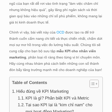
ngũ của bạn rất dễ rơi vào tình trạng “làm việc chăm chỉ
nhưng không hiệu quả”, gây lãng phí ngân sách và thời
gian quý báu vào những chỉ số phù phiếm, không mang lại
giá trị kinh doanh thực tế.
Chính vì vậy, bài viết này của
OCD
được tạo ra để trở
thành cuốn cẩm nang chi tiết và thực chiến nhất, chấm dứt
mọi sự mơ hồ trong việc đo lường hiệu suất. Chúng tôi sẽ
cung cấp cho bạn bộ sưu tập
mẫu KPI cho nhân viên
marketing
, phân loại rõ ràng theo từng vị trí chuyên môn.
Hãy cùng nhau khám phá cách biến những con số thành
đòn bẩy tăng trưởng mạnh mẽ cho doanh nghiệp của bạn!
Table of Contents
Hiểu đúng về KPI Marketing
KPI là gì? Phân biệt KPI và Metric
Tại sao KPI lại là “kim chỉ nam” cho
mọi hoạt động Marketing?