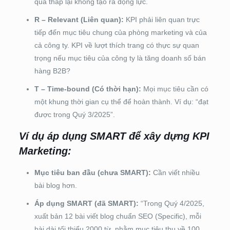
quá thấp lại không tạo ra động lực.
R – Relevant (Liên quan):
KPI phải liên quan trực
tiếp đến mục tiêu chung của phòng marketing và của
cả công ty. KPI về lượt thích trang có thực sự quan
trọng nếu mục tiêu của công ty là tăng doanh số bán
hàng B2B?
T – Time-bound (Có thời hạn):
Mọi mục tiêu cần có
một khung thời gian cụ thể để hoàn thành. Ví dụ: “đạt
được trong Quý 3/2025”.
Ví dụ áp dụng SMART để xây dựng KPI
Marketing:
Mục tiêu ban đầu (chưa SMART):
Cần viết nhiều
bài blog hơn.
Áp dụng SMART (đã SMART):
“Trong Quý 4/2025,
xuất bản 12 bài viết blog chuẩn SEO (Specific), mỗi
bài dài tối thiểu 2000 từ, nhằm mục tiêu thu về 100