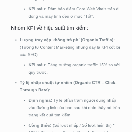
KPI mẫu:
Đảm bảo điểm Core Web Vitals trên di
động và máy tính đều ở mức “Tốt”.
Nhóm KPI về hiệu suất tìm kiếm:
Lượng truy cập không trả phí (Organic Traffic):
(Tương tự Content Marketing nhưng đây là KPI cốt lõi
của SEO).
KPI mẫu:
Tăng trưởng organic traffic 15% so với
quý trước.
Tỷ lệ nhấp chuột tự nhiên (Organic CTR – Click-
Through Rate):
Định nghĩa:
Tỷ lệ phần trăm người dùng nhấp
vào đường link của bạn sau khi nhìn thấy nó trên
trang kết quả tìm kiếm.
Công thức:
(Số lượt nhấp / Số lượt hiển thị) *