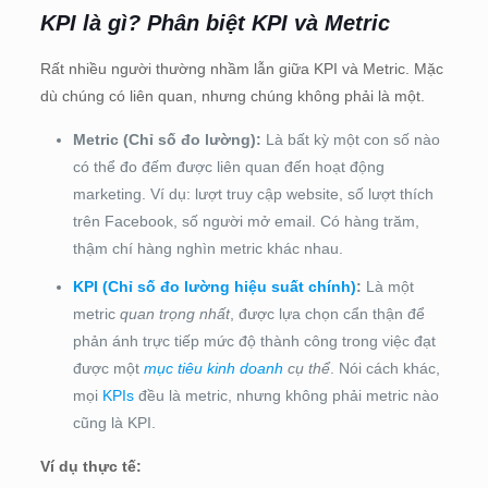
KPI là gì? Phân biệt KPI và Metric
Rất nhiều người thường nhầm lẫn giữa KPI và Metric. Mặc
dù chúng có liên quan, nhưng chúng không phải là một.
Metric (Chỉ số đo lường):
Là bất kỳ một con số nào
có thể đo đếm được liên quan đến hoạt động
marketing. Ví dụ: lượt truy cập website, số lượt thích
trên Facebook, số người mở email. Có hàng trăm,
thậm chí hàng nghìn metric khác nhau.
KPI (Chỉ số đo lường hiệu suất chính)
:
Là một
metric
quan trọng nhất
, được lựa chọn cẩn thận để
phản ánh trực tiếp mức độ thành công trong việc đạt
được một
mục tiêu kinh doanh
cụ thể
. Nói cách khác,
mọi
KPIs
đều là metric, nhưng không phải metric nào
cũng là KPI.
Ví dụ thực tế: