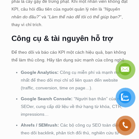
phải là cây gậy để trừng phạt. Khi một nhân viên không đạt
KPI, câu hỏi đầu tiên của người quản lý nên là
“Nguyên
nhân do đâu?”
và
“Làm thế nào để tôi có thể giúp bạn?
“,
thay vì chỉ trích.
Công cụ & tài nguyên hỗ trợ
Để theo dõi và báo cáo KPI một cách hiệu quả, bạn không
thể làm thủ công. Hãy tận dụng sức mạnh của công nghệ:
Google Analytics:
Công cụ miễn phí và mạnh mẽ
nhất để theo dõi mọi chỉ số liên quan đến website
(traffic, conversion, time on page…).
Google Search Console:
“Người bạn thân” của mọi
SEOer, cung cấp dữ liệu về thứ hạng từ khóa, CTR,
impressions…
Ahrefs / SEMrush:
Các bộ công cụ SEO toàn diện để
theo dõi backlink, phân tích đối thủ, nghiên cứu từ