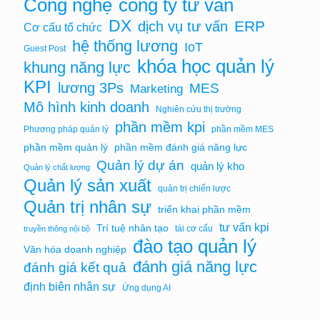
Công nghệ
công ty tư vấn
DX
ERP
dịch vụ tư vấn
Cơ cấu tổ chức
hệ thống lương
IoT
Guest Post
khóa học quản lý
khung năng lực
KPI
lương 3Ps
MES
Marketing
Mô hình kinh doanh
Nghiên cứu thị trường
phần mềm kpi
Phương pháp quản lý
phần mềm MES
phần mềm quản lý
phần mềm đánh giá năng lực
Quản lý dự án
quản lý kho
Quản lý chất lượng
Quản lý sản xuất
quản trị chiến lược
Quản trị nhân sự
triển khai phần mềm
tư vấn kpi
Trí tuệ nhân tạo
tái cơ cấu
truyền thông nội bộ
đào tạo quản lý
Văn hóa doanh nghiệp
đánh giá năng lực
đánh giá kết quả
định biên nhân sự
Ứng dụng AI