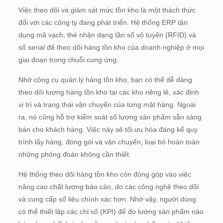
Việc theo dõi và giám sát mức tồn kho là một thách thức
đối với các công ty đang phát triển. Hệ thống ERP tận
dụng mã vạch, thẻ nhận dạng tần số vô tuyến (RFID) và
số serial để theo dõi hàng tồn kho của doanh nghiệp ở mọi
giai đoạn trong chuỗi cung ứng.
Nhờ công cụ quản lý hàng tồn kho, bạn có thể dễ dàng
theo dõi lượng hàng tồn kho tại các kho riêng lẻ, xác định
vị trí và trạng thái vận chuyển của từng mặt hàng. Ngoài
ra, nó cũng hỗ trợ kiểm soát số lượng sản phẩm sẵn sàng
bán cho khách hàng. Việc này sẽ tối ưu hóa đáng kể quy
trình lấy hàng, đóng gói và vận chuyển, loại bỏ hoàn toàn
những phỏng đoán không cần thiết.
Hệ thống theo dõi hàng tồn kho còn đóng góp vào việc
nâng cao chất lượng báo cáo, do các công nghệ theo dõi
và cung cấp số liệu chính xác hơn. Nhờ vậy, người dùng
có thể thiết lập các chỉ số (KPI) để đo lường sản phẩm nào