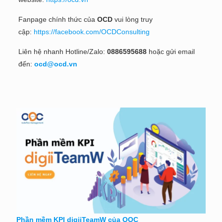
Fanpage chính thức của
OCD
vui lòng truy
cập:
https://facebook.com/OCDConsulting
Liên hệ nhanh Hotline/Zalo:
0886595688
hoặc gửi email
đến:
ocd@ocd.vn
Phần mềm KPI digiiTeamW của OOC