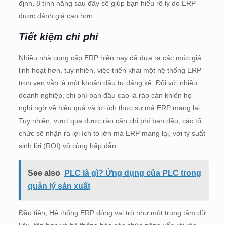
định, 8 tính năng sau đây sẽ giúp bạn hiểu rõ lý do ERP
được đánh giá cao hơn:
Tiết kiệm chi phí
Nhiều nhà cung cấp ERP hiện nay đã đưa ra các mức giá
linh hoạt hơn, tuy nhiên, việc triển khai một hệ thống ERP
trọn vẹn vẫn là một khoản đầu tư đáng kể. Đối với nhiều
doanh nghiệp, chi phí ban đầu cao là rào cản khiến họ
nghi ngờ về hiệu quả và lợi ích thực sự mà ERP mang lại.
Tuy nhiên, vượt qua được rào cản chi phí ban đầu, các tổ
chức sẽ nhận ra lợi ích to lớn mà ERP mang lại, với tỷ suất
sinh lời (ROI) vô cùng hấp dẫn.
See also
PLC là gì? Ứng dụng của PLC trong
quản lý sản xuất
Đầu tiên, Hệ thống ERP đóng vai trò như một trung tâm dữ