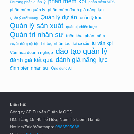
phần mềm kpi
Phương pháp quản lý
phần mềm MES
phần mềm quản lý
phần mềm đánh giá năng lực
Quản lý dự án
quản lý kho
Quản lý chất lượng
Quản lý sản xuất
quản trị chiến lược
Quản trị nhân sự
triển khai phần mềm
tư vấn kpi
Trí tuệ nhân tạo
tái cơ cấu
truyền thông nội bộ
đào tạo quản lý
Văn hóa doanh nghiệp
đánh giá năng lực
đánh giá kết quả
định biên nhân sự
Ứng dụng AI
Liên hệ:
Công ty CP Tư vấn Quản lý OCD
HO: Tầng 15, 48 Tố Hữu, Nam Từ Liêm, Hà nội
Hotline/Zalo/Whatsapp:
0886595688