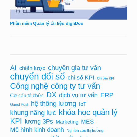
Phần mềm Quản lý tài liệu digiiDoc
chuyên gia tư vấn
AI
chiến lược
chuyển đổi số
chỉ số KPI
Chỉ tiêu KPI
Công nghệ
công ty tư vấn
DX
ERP
dịch vụ tư vấn
Cơ cấu tổ chức
hệ thống lương
IoT
Guest Post
khóa học quản lý
khung năng lực
KPI
lương 3Ps
MES
Marketing
Mô hình kinh doanh
Nghiên cứu thị trường