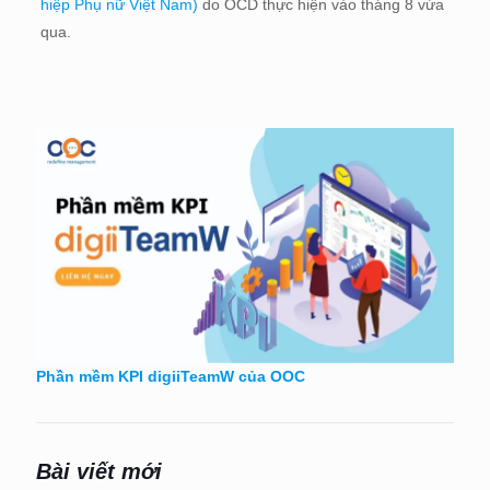
hiệp Phụ nữ Việt Nam)
do OCD thực hiện vào tháng 8 vừa
qua.
Phần mềm KPI digiiTeamW của OOC
Bài viết mới