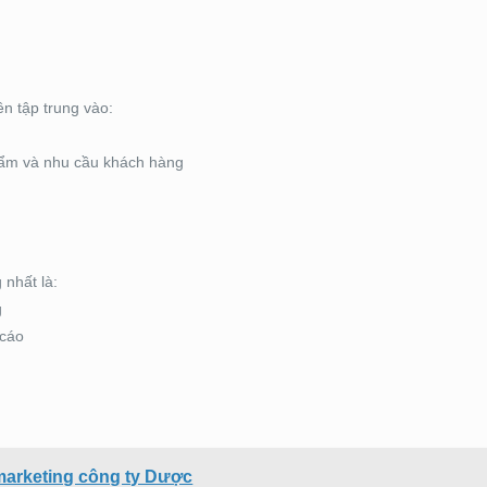
n tập trung vào:
hẩm và nhu cầu khách hàng
 nhất là:
g
 cáo
marketing công ty Dược