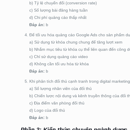
b) Tỷ lệ chuyển đổi (conversion rate)
c) Số lượng bài đăng hàng tuần
d) Chi phí quảng cáo thấp nhất
Đáp án:
b
Để tối ưu hóa quảng cáo Google Ads cho sản phẩm dư
a) Sử dụng từ khóa chung chung để tăng lượt xem
b) Nhắm mục tiêu từ khóa cụ thể liên quan đến công
c) Chỉ sử dụng quảng cáo video
d) Không cần tối ưu hóa từ khóa
Đáp án:
b
Khi phân tích đối thủ cạnh tranh trong digital marketin
a) Số lượng nhân viên của đối thủ
b) Chiến lược nội dung và kênh truyền thông của đối t
c) Địa điểm văn phòng đối thủ
d) Logo của đối thủ
Đáp án:
b
Phần 3: Kiến thức chuyên ngành dược