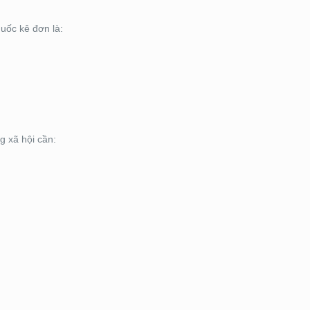
huốc kê đơn là:
g xã hội cần: