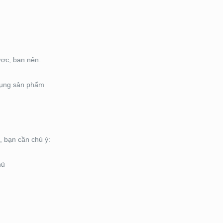
ợc, bạn nên:
 dụng sản phẩm
g, bạn cần chú ý:
hủ