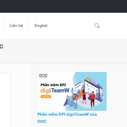
Liên hệ
English
c
Phần mềm KPI digiiTeamW của
OOC