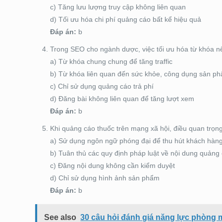
c) Tăng lưu lượng truy cập không liên quan
d) Tối ưu hóa chi phí quảng cáo bất kể hiệu quả
Đáp án:
b
Trong SEO cho ngành dược, việc tối ưu hóa từ khóa nê
a) Từ khóa chung chung để tăng traffic
b) Từ khóa liên quan đến sức khỏe, công dụng sản p
c) Chỉ sử dụng quảng cáo trả phí
d) Đăng bài không liên quan để tăng lượt xem
Đáp án:
b
Khi quảng cáo thuốc trên mạng xã hội, điều quan trọng
a) Sử dụng ngôn ngữ phóng đại để thu hút khách hàn
b) Tuân thủ các quy định pháp luật về nội dung quảng
c) Đăng nội dung không cần kiểm duyệt
d) Chỉ sử dụng hình ảnh sản phẩm
Đáp án:
b
See also
30 câu hỏi đánh giá năng lực phòng 