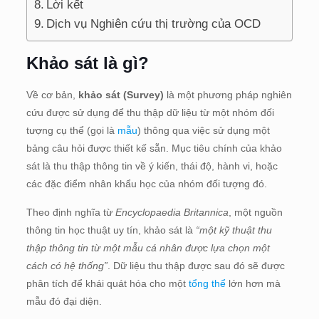
Lời kết
Dịch vụ Nghiên cứu thị trường của OCD
Khảo sát là gì?
Về cơ bản,
khảo sát (Survey)
là một phương pháp nghiên
cứu được sử dụng để thu thập dữ liệu từ một nhóm đối
tượng cụ thể (gọi là
mẫu
) thông qua việc sử dụng một
bảng câu hỏi được thiết kế sẵn. Mục tiêu chính của khảo
sát là thu thập thông tin về ý kiến, thái độ, hành vi, hoặc
các đặc điểm nhân khẩu học của nhóm đối tượng đó.
Theo định nghĩa từ
Encyclopaedia Britannica
, một nguồn
thông tin học thuật uy tín, khảo sát là
“một kỹ thuật thu
thập thông tin từ một mẫu cá nhân được lựa chọn một
cách có hệ thống”
. Dữ liệu thu thập được sau đó sẽ được
phân tích để khái quát hóa cho một
tổng thể
lớn hơn mà
mẫu đó đại diện.