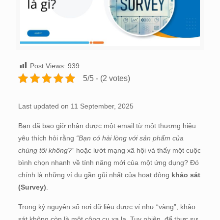
Post Views:
939
5/5 - (2 votes)
Last updated on 11 September, 2025
Bạn đã bao giờ nhận được một email từ một thương hiệu
yêu thích hỏi rằng
“Bạn có hài lòng với sản phẩm của
chúng tôi không?”
hoặc lướt mạng xã hội và thấy một cuộc
bình chọn nhanh về tính năng mới của một ứng dụng? Đó
chính là những ví dụ gần gũi nhất của hoạt động
khảo sát
(Survey)
.
Trong kỷ nguyên số nơi dữ liệu được ví như “vàng”, khảo
sát không còn là một công cụ xa lạ. Tuy nhiên, để thực sự