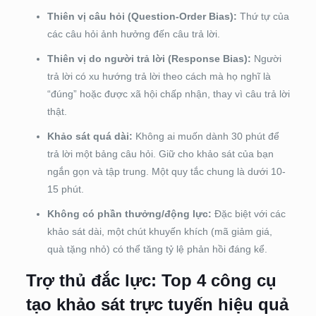
Thiên vị câu hỏi (Question-Order Bias):
Thứ tự của
các câu hỏi ảnh hưởng đến câu trả lời.
Thiên vị do người trả lời (Response Bias):
Người
trả lời có xu hướng trả lời theo cách mà họ nghĩ là
“đúng” hoặc được xã hội chấp nhận, thay vì câu trả lời
thật.
Khảo sát quá dài:
Không ai muốn dành 30 phút để
trả lời một bảng câu hỏi. Giữ cho khảo sát của bạn
ngắn gọn và tập trung. Một quy tắc chung là dưới 10-
15 phút.
Không có phần thưởng/động lực:
Đặc biệt với các
khảo sát dài, một chút khuyến khích (mã giảm giá,
quà tặng nhỏ) có thể tăng tỷ lệ phản hồi đáng kể.
Trợ thủ đắc lực: Top 4 công cụ
tạo khảo sát trực tuyến hiệu quả