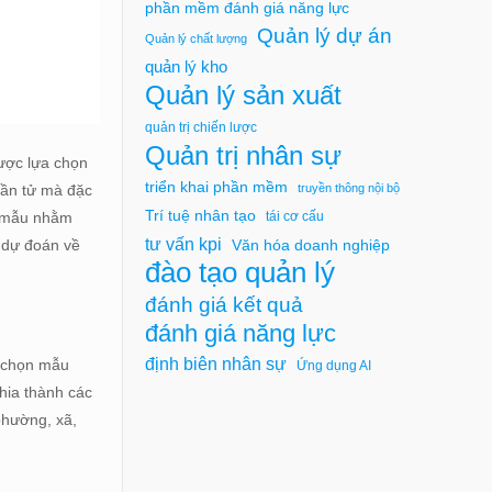
phần mềm đánh giá năng lực
Quản lý dự án
Quản lý chất lượng
quản lý kho
Quản lý sản xuất
quản trị chiến lược
Quản trị nhân sự
ược lựa chọn
triển khai phần mềm
truyền thông nội bộ
hần tử mà đặc
Trí tuệ nhân tạo
tái cơ cấu
n mẫu nhằm
tư vấn kpi
m dự đoán về
Văn hóa doanh nghiệp
đào tạo quản lý
đánh giá kết quả
đánh giá năng lực
định biên nhân sự
ị chọn mẫu
Ứng dụng AI
chia thành các
phường, xã,