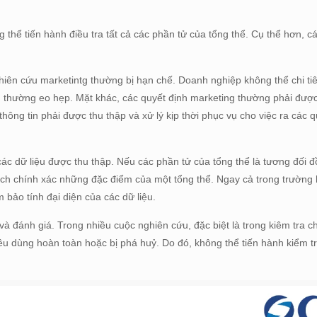
 thể tiến hành điều tra tất cả các phần tử của tổng thể. Cụ thể hơn, cá
hiên cứu marketintg thường bị hạn chế. Doanh nghiệp không thể chi ti
ính thường eo hẹp. Mặt khác, các quyết định marketing thường phải đượ
thông tin phải được thu thập và xử lý kịp thời phục vụ cho việc ra các q
các dữ liệu được thu thập. Nếu các phần tử của tổng thể là tương đối 
cách chính xác những đặc điểm của một tổng thể. Ngay cả trong trường
 bảo tính đại diện của các dữ liệu.
à đánh giá. Trong nhiều cuộc nghiên cứu, đặc biệt là trong kiêm tra c
 dùng hoàn toàn hoặc bị phá huỷ. Do đó, không thể tiến hành kiểm tr