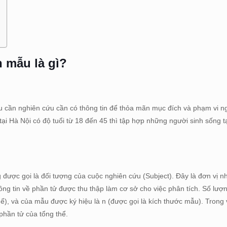
 mẫu là gì?
ứu cần nghiên cứu cần có thông tin để thỏa mãn mục đích và phạm vi n
ại Hà Nội có độ tuổi từ 18 đến 45 thì tập hợp những người sinh sống t
g được gọi là đối tượng của cuộc nghiên cứu (Subject). Đây là đơn vị n
ông tin về phần tử được thu thập làm cơ sở cho việc phân tích. Số lượ
ể), và của mẫu được ký hiệu là n (được gọi là kích thước mẫu). Trong v
 phần tử của tổng thể.