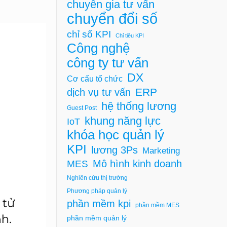
chuyên gia tư vấn
chuyển đổi số
chỉ số KPI
Chỉ tiêu KPI
Công nghệ
công ty tư vấn
DX
Cơ cấu tổ chức
ERP
dịch vụ tư vấn
hệ thống lương
Guest Post
khung năng lực
IoT
khóa học quản lý
KPI
lương 3Ps
Marketing
Mô hình kinh doanh
MES
Nghiên cứu thị trường
Phương pháp quản lý
phần mềm kpi
phần mềm MES
phần mềm quản lý