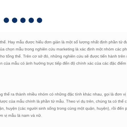
thể. Hay mẫu được hiểu đơn giản là một số lượng nhất định phần tử đ
 của chọn mẫu trong nghiên cứu marketing là xác định một nhóm các p
 cho tổng thể. Trên cơ sở đó, những nghiên cứu sẽ được tiến hành trê
iện của mẫu có ảnh hưởng trực tiếp đến độ chính xác của các đặc điể
ng thể ra thành nhiều nhóm có những đặc tính khác nhau, gọi là đơn v
 được của mẫu chính là phần tử mẫu. Theo ví dụ trên, chúng ta có thể 
ận, huyện (các người sinh sống trong cùng một quận, huyện), rồi đến 
đơn vị mẫu là nam và nữ.