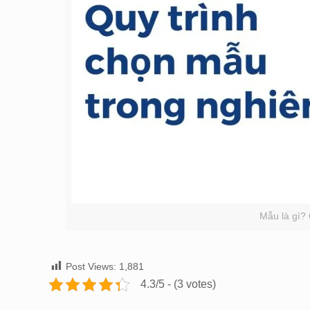
Mẫu là gì?
Post Views:
1,881
4.3/5 - (3 votes)