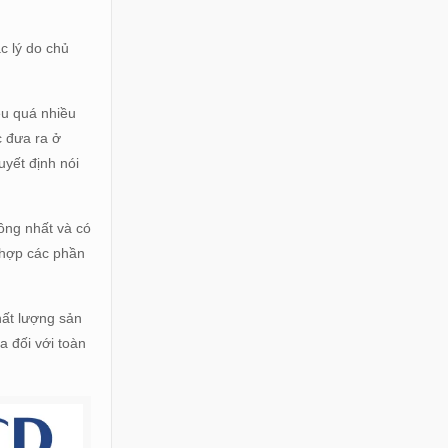
c lý do chủ
êu quá nhiều
c đưa ra ở
uyết định nói
đồng nhất và có
 hợp các phần
hất lượng sản
a đối với toàn