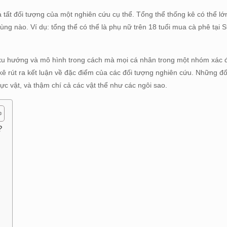
tất đối tượng của một nghiên cứu cụ thể. Tổng thể thống kê có thể l
g nào. Ví dụ: tổng thể có thể là phụ nữ trên 18 tuổi mua cà phê tại S
 xu hướng và mô hình trong cách mà mọi cá nhân trong một nhóm xác đ
kê rút ra kết luận về đặc điểm của các đối tượng nghiên cứu. Những đ
hực vật, và thậm chí cả các vật thể như các ngôi sao.
?