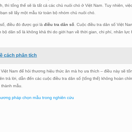
 thì tổng thể sẽ là tất cả các chủ nuôi chó ở Việt Nam. Tuy nhiên, việ
y bạn sẽ lấy một mẫu từ toàn bộ nhóm chủ nuôi chó.
số, điều đó được gọi là
điều tra dân số
. Cuộc điều tra dân số Việt Na
 bộ dân số là không khả thi do giới hạn về thời gian, chi phí, nhân lực
về cách phân tích
Việt Nam để hỏi thương hiệu thức ăn mà họ ưa thích – điều này sẽ tốn 
uên trả lời, dẫn đến các cuộc điều tra dân số (tổng thể) không hoàn ch
ở thành mẫu.
ương pháp chọn mẫu trong nghiên cứu