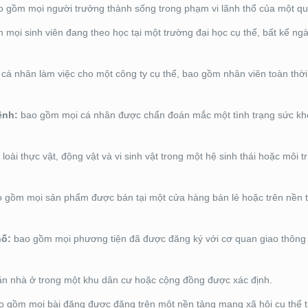
 gồm mọi người trưởng thành sống trong phạm vi lãnh thổ của một quố
mọi sinh viên đang theo học tại một trường đại học cụ thể, bất kể ng
cá nhân làm việc cho một công ty cụ thể, bao gồm nhân viên toàn thời 
ệnh:
bao gồm mọi cá nhân được chẩn đoán mắc một tình trạng sức kh
oài thực vật, động vật và vi sinh vật trong một hệ sinh thái hoặc môi 
 gồm mọi sản phẩm được bán tại một cửa hàng bán lẻ hoặc trên nền t
hố:
bao gồm mọi phương tiện đã được đăng ký với cơ quan giao thông
n nhà ở trong một khu dân cư hoặc cộng đồng được xác định.
 gồm mọi bài đăng được đăng trên một nền tảng mạng xã hội cụ thể 