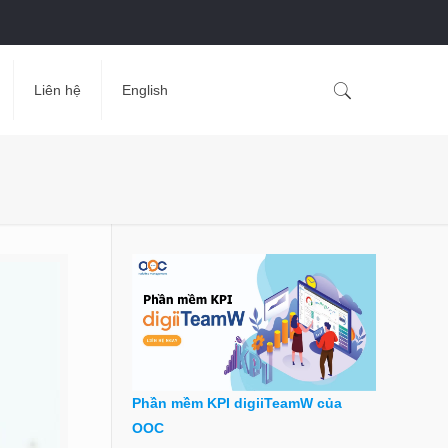
Liên hệ
English
Phần mềm KPI digiiTeamW của
OOC