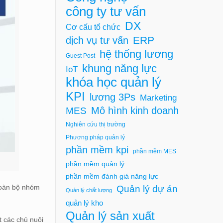
công ty tư vấn
DX
Cơ cấu tổ chức
ERP
dịch vụ tư vấn
hệ thống lương
Guest Post
khung năng lực
IoT
khóa học quản lý
KPI
lương 3Ps
Marketing
Mô hình kinh doanh
MES
Nghiên cứu thị trường
Phương pháp quản lý
phần mềm kpi
phần mềm MES
phần mềm quản lý
phần mềm đánh giá năng lực
 toàn bộ nhóm
Quản lý dự án
Quản lý chất lượng
quản lý kho
Quản lý sản xuất
t các chủ nuôi