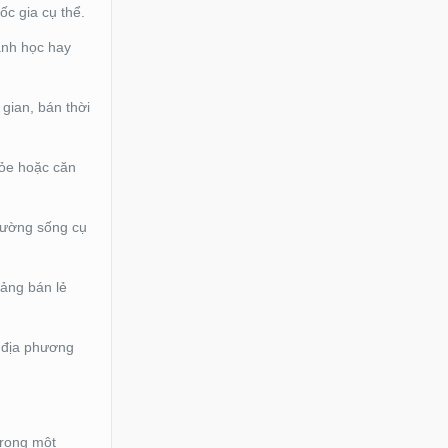
c gia cụ thể.
ành học hay
gian, bán thời
ỏe hoặc căn
trường sống cụ
ảng bán lẻ
 địa phương
trong một