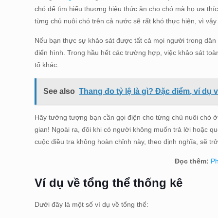
chó để tìm hiểu thương hiệu thức ăn cho chó mà họ ưa thích,
từng chủ nuôi chó trên cả nước sẽ rất khó thực hiện, vì vậ
Nếu bạn thực sự khảo sát được tất cả mọi người trong dân 
điển hình. Trong hầu hết các trường hợp, việc khảo sát toàn
tố khác.
See also
Thang đo tỷ lệ là gì? Đặc điểm, ví dụ 
Hãy tưởng tượng bạn cần gọi điện cho từng chủ nuôi chó ở 
gian! Ngoài ra, đôi khi có người không muốn trả lời hoặc q
cuộc điều tra không hoàn chỉnh này, theo định nghĩa, sẽ tr
Đọc thêm:
Ph
Ví dụ về tổng thể thống kê
Dưới đây là một số ví dụ về tổng thể: