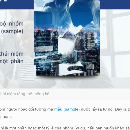
hái niệm tổng thể thống kê
hóm người hoặc đối tượng mà
mẫu (sample)
được lấy ra từ đó. Đây là
g nhóm.
n chỉ là một phần hoặc một tỷ lệ của nhóm. Ví dụ, nếu bạn muốn khảo sá