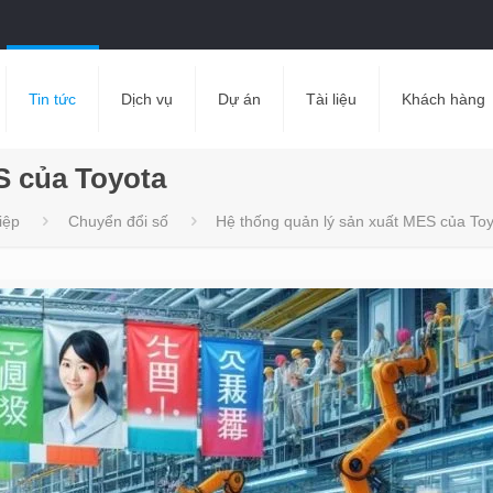
Tin tức
Dịch vụ
Dự án
Tài liệu
Khách hàng
S của Toyota
iệp
Chuyển đổi số
Hệ thống quản lý sản xuất MES của To