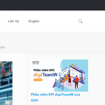
Liên hệ
English
yota
Phần mềm KPI digiiTeamW của
OOC