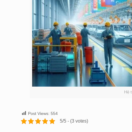
Hệ 
Post Views:
554
5/5 - (3 votes)