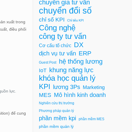
chuyên gia tư vấn
chuyển đổi số
chỉ số KPI
Chỉ tiêu KPI
sản xuất trong
Công nghệ
uất, điều phối
công ty tư vấn
DX
Cơ cấu tổ chức
ERP
dịch vụ tư vấn
hệ thống lương
Guest Post
khung năng lực
IoT
khóa học quản lý
KPI
lương 3Ps
Marketing
guồn lực.
Mô hình kinh doanh
MES
Nghiên cứu thị trường
Phương pháp quản lý
ition) để cung
phần mềm kpi
phần mềm MES
phần mềm quản lý