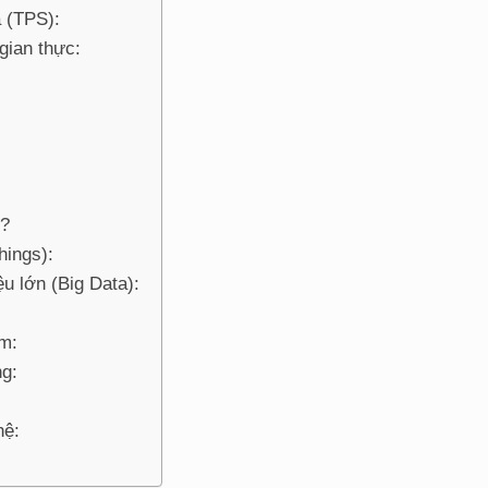
a (TPS):
gian thực:
o?
hings):
ệu lớn (Big Data):
ẩm:
ng:
hệ: