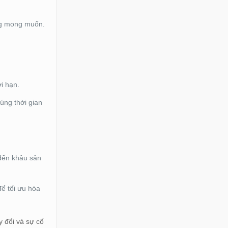
ông mong muốn.
i hạn.
úng thời gian
đến khâu sản
để tối ưu hóa
y đổi và sự cố