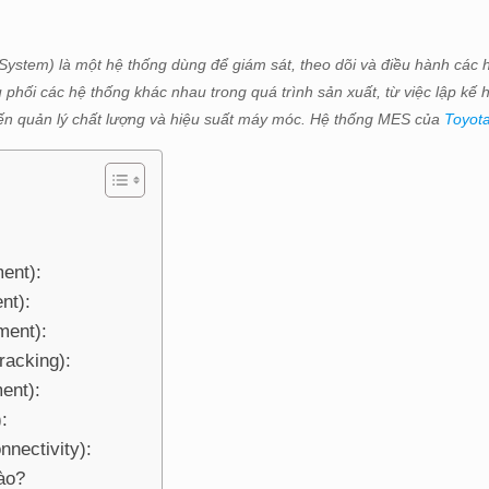
ystem) là một hệ thống dùng để giám sát, theo dõi và điều hành các 
u phối các hệ thống khác nhau trong quá trình sản xuất, từ việc lập kế
, đến quản lý chất lượng và hiệu suất máy móc. Hệ thống MES của
Toyot
ent):
nt):
ment):
racking):
ent):
:
nnectivity):
ào?