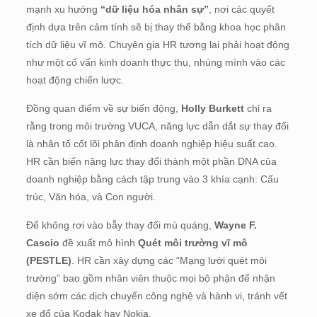
mạnh xu hướng
“dữ liệu hóa nhân sự”
, nơi các quyết
định dựa trên cảm tính sẽ bị thay thế bằng khoa học phân
tích dữ liệu vĩ mô
.
Chuyên gia HR tương lai phải hoạt động
như một cố vấn kinh doanh thực thụ, nhúng mình vào các
hoạt động chiến lược
.
Đồng quan điểm về sự biến động,
Holly Burkett
chỉ ra
rằng trong môi trường VUCA, năng lực dẫn dắt sự thay đổi
là nhân tố cốt lõi phân định doanh nghiệp hiệu suất cao
.
HR cần biến năng lực thay đổi thành một phần DNA của
doanh nghiệp bằng cách tập trung vào 3 khía cạnh: Cấu
trúc, Văn hóa, và Con người
.
Để không rơi vào bẫy thay đổi mù quáng,
Wayne F.
Cascio
đề xuất mô hình
Quét môi trường vĩ mô
(PESTLE)
.
HR cần xây dựng các “Mạng lưới quét môi
trường” bao gồm nhân viên thuộc mọi bộ phận để nhận
diện sớm các dịch chuyển công nghệ và hành vi, tránh vết
xe đổ của Kodak hay Nokia
.