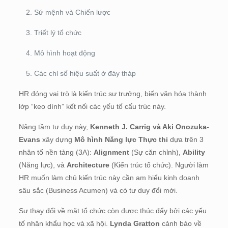
Sứ mệnh và Chiến lược
Triết lý tổ chức
Mô hình hoạt động
Các chỉ số hiệu suất ở đáy tháp
HR đóng vai trò là kiến trúc sư trưởng, biến văn hóa thành
lớp “keo dính” kết nối các yếu tố cấu trúc này
.
Nâng tầm tư duy này,
Kenneth J. Carrig và Aki Onozuka-
Evans
xây dựng
Mô hình Năng lực Thực thi
dựa trên 3
nhân tố nền tảng (3A):
Alignment
(Sự căn chỉnh),
Ability
(Năng lực), và
Architecture
(Kiến trúc tổ chức)
.
Người làm
HR muốn làm chủ kiến trúc này cần am hiểu kinh doanh
sâu sắc (Business Acumen) và có tư duy đổi mới
.
Sự thay đổi về mặt tổ chức còn được thúc đẩy bởi các yếu
tố nhân khẩu học và xã hội.
Lynda Gratton
cảnh báo về