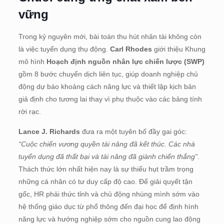
vững
Trong kỷ nguyên mới, bài toán thu hút nhân tài không còn
là việc tuyển dụng thụ động.
Carl Rhodes
giới thiệu Khung
mô hình
Hoạch định nguồn nhân lực chiến lược (SWP)
gồm 8 bước chuyển dịch liên tục, giúp doanh nghiệp chủ
động dự báo khoảng cách năng lực và thiết lập kịch bản
giả định cho tương lai thay vì phụ thuộc vào các bảng tính
rời rạc
.
Lance J. Richards
đưa ra một tuyên bố đầy gai góc:
“Cuộc chiến vương quyền tài năng đã kết thúc. Các nhà
tuyển dụng đã thất bại và tài năng đã giành chiến thắng”
.
Thách thức lớn nhất hiện nay là sự thiếu hụt trầm trọng
những cá nhân có tư duy cấp độ cao
.
Để giải quyết tận
gốc, HR phải thức tỉnh và chủ động nhúng mình sớm vào
hệ thống giáo dục từ phổ thông đến đại học để định hình
năng lực và hướng nghiệp sớm cho nguồn cung lao động