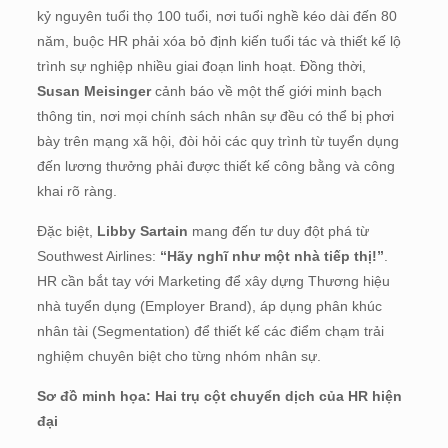
kỷ nguyên tuổi thọ 100 tuổi, nơi tuổi nghề kéo dài đến 80
năm, buộc HR phải xóa bỏ định kiến tuổi tác và thiết kế lộ
trình sự nghiệp nhiều giai đoạn linh hoạt
.
Đồng thời,
Susan Meisinger
cảnh báo về một thế giới minh bạch
thông tin, nơi mọi chính sách nhân sự đều có thể bị phơi
bày trên mạng xã hội, đòi hỏi các quy trình từ tuyển dụng
đến lương thưởng phải được thiết kế công bằng và công
khai rõ ràng
.
Đặc biệt,
Libby Sartain
mang đến tư duy đột phá từ
Southwest Airlines:
“Hãy nghĩ như một nhà tiếp thị!”
.
HR cần bắt tay với Marketing để xây dựng Thương hiệu
nhà tuyển dụng (Employer Brand), áp dụng phân khúc
nhân tài (Segmentation) để thiết kế các điểm chạm trải
nghiệm chuyên biệt cho từng nhóm nhân sự
.
Sơ đồ minh họa: Hai trụ cột chuyển dịch của HR hiện
đại