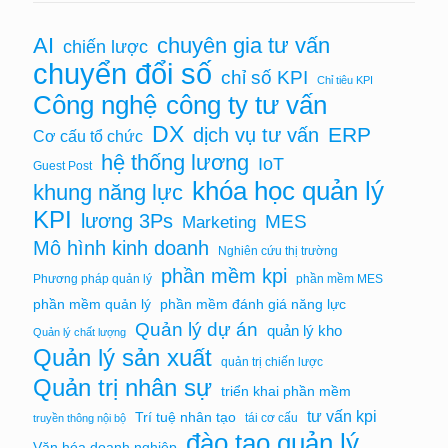
AI
chuyên gia tư vấn
chiến lược
chuyển đổi số
chỉ số KPI
Chỉ tiêu KPI
Công nghệ
công ty tư vấn
DX
ERP
dịch vụ tư vấn
Cơ cấu tổ chức
hệ thống lương
IoT
Guest Post
khóa học quản lý
khung năng lực
KPI
lương 3Ps
MES
Marketing
Mô hình kinh doanh
Nghiên cứu thị trường
phần mềm kpi
Phương pháp quản lý
phần mềm MES
phần mềm quản lý
phần mềm đánh giá năng lực
Quản lý dự án
quản lý kho
Quản lý chất lượng
Quản lý sản xuất
quản trị chiến lược
Quản trị nhân sự
triển khai phần mềm
tư vấn kpi
Trí tuệ nhân tạo
tái cơ cấu
truyền thông nội bộ
đào tạo quản lý
Văn hóa doanh nghiệp