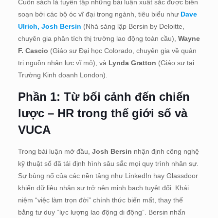
Cuốn sách là tuyển tập những bài luận xuất sắc được biên
soạn bởi các bộ óc vĩ đại trong ngành, tiêu biểu như
Dave
Ulrich,
Josh Bersin
(Nhà sáng lập Bersin by Deloitte,
chuyên gia phân tích thị trường lao động toàn cầu),
Wayne
F. Cascio
(Giáo sư Đại học Colorado, chuyên gia về quản
trị nguồn nhân lực vĩ mô), và
Lynda Gratton
(Giáo sư tại
Trường Kinh doanh London).
Phần 1: Từ bối cảnh đến chiến
lược – HR trong thế giới số và
VUCA
Trong bài luận mở đầu,
Josh Bersin
nhận định công nghệ
kỹ thuật số đã tái định hình sâu sắc mọi quy trình nhân sự
.
Sự bùng nổ của các nền tảng như LinkedIn hay Glassdoor
khiến dữ liệu nhân sự trở nên minh bạch tuyệt đối
.
Khái
niệm “việc làm trọn đời” chính thức biến mất, thay thế
bằng tư duy “lực lượng lao động di động”
.
Bersin nhấn