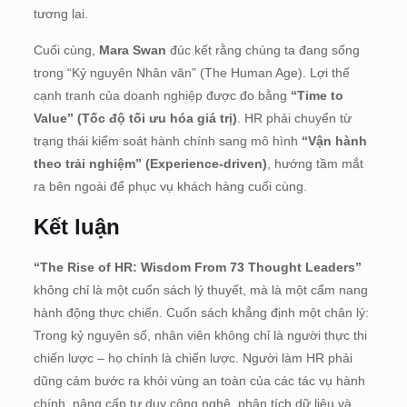
tương lai
.
Cuối cùng,
Mara Swan
đúc kết rằng chúng ta đang sống
trong “Kỷ nguyên Nhân văn” (The Human Age)
.
Lợi thế
cạnh tranh của doanh nghiệp được đo bằng
“Time to
Value” (Tốc độ tối ưu hóa giá trị)
.
HR phải chuyển từ
trạng thái kiểm soát hành chính sang mô hình
“Vận hành
theo trải nghiệm” (Experience-driven)
, hướng tầm mắt
ra bên ngoài để phục vụ khách hàng cuối cùng
.
Kết luận
“The Rise of HR: Wisdom From 73 Thought Leaders”
không chỉ là một cuốn sách lý thuyết, mà là một cẩm nang
hành động thực chiến
.
Cuốn sách khẳng định một chân lý:
Trong kỷ nguyên số, nhân viên không chỉ là người thực thi
chiến lược – họ chính là chiến lược
.
Người làm HR phải
dũng cảm bước ra khỏi vùng an toàn của các tác vụ hành
chính, nâng cấp tư duy công nghệ, phân tích dữ liệu và