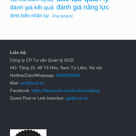
đánh giá năng lực
đánh giá kết quả
định biên nhân sự
Ứng dụng AI
Liên hệ:
Công ty CP Tư vấn Quản lý OCD
HO: Tầng 15, 48 Tố Hữu, Nam Từ Liêm, Hà nội
Hotline/Zalo/Whatsapp:
0886595688
Mail:
ocd@ocd.vn
Facebook:
https://facebook.com/ocdconsulting
Guest Post or Link Insertion:
gp@ocd.vn