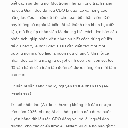
biết cách sử dụng nó. Một trong những trọng trách nặng
nề của Giám đốc dữ liệu CDO là đào tạo và nâng cao
năng lực đọc – hiểu dữ liệu cho toàn bộ nhân viên. Điều
này không có nghĩa là biến tất cả thành nhà khoa học dữ
liệu, mà là giúp nhân viên Marketing biết cách đọc báo cáo
phân tích, giúp nhân viên nhân sự biết cách dùng dữ liệu
để dự báo tỷ lệ nghỉ việc. CDO cần kiến tạo một môi
trường nơi mà “dữ liệu là ngôn ngữ chung”. Khi mỗi cá
nhân đều có khả năng ra quyết định dựa trên con số, tốc
độ vận hành của toàn tập đoàn sẽ được nâng lên một tầm
cao mới.
Chuẩn bị sẵn sàng cho kỷ nguyên trí tuệ nhân tạo (AI-
Readiness)
Trí tuệ nhân tạo (Ai) là xu hướng không thể đảo ngược
của năm 2026, nhưng AI chỉ thông minh nếu được huấn
luyện bằng dữ liệu tốt. CDO đóng vai trò là “người dọn
đường” cho các chiến lược AI. Nhiệm vụ của họ bao gồm: