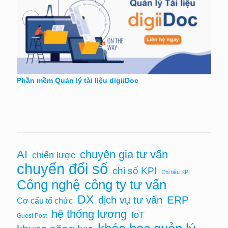
Phần mềm Quản lý tài liệu digiiDoc
AI
chuyên gia tư vấn
chiến lược
chuyển đổi số
chỉ số KPI
Chỉ tiêu KPI
Công nghệ
công ty tư vấn
DX
ERP
dịch vụ tư vấn
Cơ cấu tổ chức
hệ thống lương
IoT
Guest Post