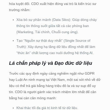
hóa tuyệt đối. CDO xuất hiện đóng vai trò là kiến trúc sư
trưởng nhằm:
Xóa bỏ sự phân mảnh (Data Silos): Giúp dòng chảy
thông tin thông suốt giữa tất cả các phòng ban
(Marketing, Tài chính, Chuỗi cung ứng).
Tạo “Nguồn sự thật duy nhất” (Single Source of
Truth): Xây dựng hạ tầng dữ liệu đồng nhất để làm
“thức ăn” chất lượng cao nuôi dưỡng hệ thống AI.
Lá chắn pháp lý và Đạo đức dữ liệu
Trước các quy định ngày càng nghiêm ngặt như GDPR
hay Luật An ninh mạng tại Việt Nam, một sai sót nhỏ về dữ
liệu có thể trả giá bằng hàng triệu đô la và sự sụp đổ uy
tín. CDO là người gánh vác trách nhiệm lớn nhất để cân
bằng hai cán cân mỏng manh:
Khai thác tối đa giá trị kinh tế từ dữ liệu.