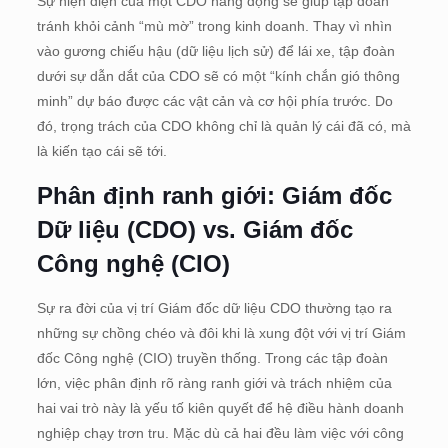
Sự hiện diện của một CDO năng động sẽ giúp tập đoàn
tránh khỏi cảnh “mù mờ” trong kinh doanh. Thay vì nhìn
vào gương chiếu hậu (dữ liệu lịch sử) để lái xe, tập đoàn
dưới sự dẫn dắt của CDO sẽ có một “kính chắn gió thông
minh” dự báo được các vật cản và cơ hội phía trước. Do
đó, trọng trách của CDO không chỉ là quản lý cái đã có, mà
là kiến tạo cái sẽ tới.
Phân định ranh giới: Giám đốc
Dữ liệu (CDO) vs. Giám đốc
Công nghệ (CIO)
Sự ra đời của vị trí Giám đốc dữ liệu CDO thường tạo ra
những sự chồng chéo và đôi khi là xung đột với vị trí Giám
đốc Công nghệ (CIO) truyền thống. Trong các tập đoàn
lớn, việc phân định rõ ràng ranh giới và trách nhiệm của
hai vai trò này là yếu tố kiên quyết để hệ điều hành doanh
nghiệp chạy trơn tru. Mặc dù cả hai đều làm việc với công