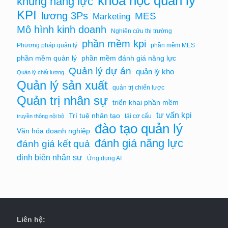
khóa học quản lý
khung năng lực
KPI
lương 3Ps
MES
Marketing
Mô hình kinh doanh
Nghiên cứu thị trường
phần mềm kpi
Phương pháp quản lý
phần mềm MES
phần mềm quản lý
phần mềm đánh giá năng lực
Quản lý dự án
quản lý kho
Quản lý chất lượng
Quản lý sản xuất
quản trị chiến lược
Quản trị nhân sự
triển khai phần mềm
tư vấn kpi
Trí tuệ nhân tạo
tái cơ cấu
truyền thông nội bộ
đào tạo quản lý
Văn hóa doanh nghiệp
đánh giá năng lực
đánh giá kết quả
định biên nhân sự
Ứng dụng AI
Liên hệ: