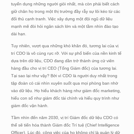
tuyển dụng những người giỏi nhất, mà còn phải biết cách
giữ chân họ trong một thị trường đầy rẫy sự lôi kéo từ các
đối thủ cạnh tranh. Việc xây dựng một đội ngũ dữ liệu
mạnh mẽ đòi hỏi ngân sách lớn và một tầm nhìn đào tạo
dài hạn.
Tuy nhiên, vượt qua những khó khăn đó, tương lai của vị
trí CDO là vô cùng rực rỡ. Với sự phổ biến của nền kinh tế
dựa trên dữ liệu, CDO đang dần trở thành ứng cử viên
hàng đầu cho vị trí CEO (Tổng Giám đốc) của tương lai.
Tại sao lại như vậy? Bởi vì CDO là người duy nhất trong
tập đoàn có cái nhìn xuyên suốt qua mọi phòng ban nhờ
vào dữ liệu. Họ hiểu khách hàng như giám đốc marketing,
hiểu con số như giám đốc tài chính và hiểu quy trình như
giám đốc vận hành.
Tầm nhìn đến năm 2030, vị trí Giám đốc dữ liệu CDO có
thể sẽ tiến hóa thành Giám đốc Trí tuệ (Chief Intelligence
Officer). Lúc đó, công việc của họ không chỉ là quản lý dữ