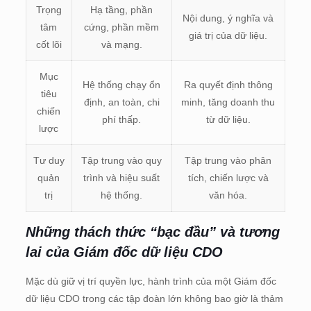
Trọng
Hạ tầng, phần
Nội dung, ý nghĩa và
tâm
cứng, phần mềm
giá trị của dữ liệu.
cốt lõi
và mạng.
Mục
Hệ thống chạy ổn
Ra quyết định thông
tiêu
định, an toàn, chi
minh, tăng doanh thu
chiến
phí thấp.
từ dữ liệu.
lược
Tư duy
Tập trung vào quy
Tập trung vào phân
quản
trình và hiệu suất
tích, chiến lược và
trị
hệ thống.
văn hóa.
Những thách thức “bạc đầu” và tương
lai của Giám đốc dữ liệu CDO
Mặc dù giữ vị trí quyền lực, hành trình của một Giám đốc
dữ liệu CDO trong các tập đoàn lớn không bao giờ là thảm