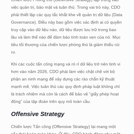
việc quản trị, bảo mật và tuân thủ. Trong vai trò này, CDO
phải thiết lập các quy tắc khắt khe về quản trị dữ liệu (Data
Governance). Điều này bao gồm việc xác định ai có quyền
truy cập vào dữ liệu nào, dữ liệu được lưu trữ trong bao
lâu và làm thế nào để đảm bảo tính toàn vẹn của nó. Mục
tiêu tối thượng của chiến lược phòng thủ là giảm thiểu rủi
ro.
Khi các cuộc tấn công mạng và rò rỉ dữ liệu trở nên tinh vi
hơn vào năm 2026, CDO phải làm việc chặt chẽ với bộ
phận an ninh mạng để xây dựng các rào chắn kỹ thuật
mạnh mẽ. Việc tuân thủ các quy định pháp luật không chỉ
là trách nhiệm mà còn là cách để bảo vệ “giấy phép hoạt
động” của tập đoàn trên quy mô toàn cầu.
Offensive Strategy
Chiến lược Tấn công (Offensive Strategy) lại mang một
sắc thái hoàn toàn khác. Ở đây, CDO hành động như một