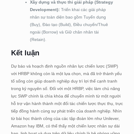
Xây dựng và thực thi giải pháp (Strategy
Development):
Triển khai các giải pháp
nhân sự toàn diện bao gồm Tuyển dụng
(Buy), Đào tạo (Build), Điều chuyển/Thuê
ngoài (Borrow) và Giữ chân nhân tài
(Retain).
Kết luận
Dự báo và hoạch định nguồn nhân lực chiến lược (SWP)
với HRBP không còn là một lựa chọn, mà đã trở thành yếu
tố sống còn giúp doanh nghiệp duy trì lợi thế cạnh tranh
trong kỷ nguyên số. Đối với một HRBP, việc làm chủ năng
lực SWP chính là chìa khóa để chuyển mình từ một người
hỗ trợ vận hành thành một đối tác chiến lược thực thụ, trực
tiếp đồng hành cùng sự phát triển của doanh nghiệp. Nhìn
từ bài học thành công của các tập đoàn lớn như Unilever,
Amazon hay IBM, có thể thấy một chiến lược nhân sự dài
hạn, linh hoạt và dựa trên dữ liệu chính là bệ phóng vững