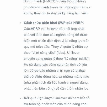
dùng nhanh (FMCG) truyền thống không
còn đủ sức cạnh tranh nếu đội ngũ nhân sự
không thay đổi tư duy và kỹ năng làm việc.
Cách thức triển khai SWP của HRBP:
Các HRBP tại Unilever đã phối hợp chặt
chẽ với lãnh đạo các ngành hàng để thực
hiện một chiến dịch định vị lại năng lực trên
quy mô toàn cầu. Thay vì quản lý nhân sự
theo “vị trí công việc” (jobs), Unilever
chuyển sang quản lý theo “kỹ năng” (skills).
Họ sử dụng các công cụ phân tích dữ liệu
lớn để dự báo những vị trí nào sẽ bị thay
thế bởi AI/tự động hóa và những mảng nào
(như phân tích dữ liệu hành vi người dùng,
phát triển bền vững) sẽ cần thêm nhân lực.
Kết quả đạt được:
Unilever đã cam kết hỗ
trợ toàn bộ nhân viên của mình nâng cao