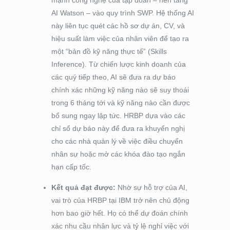
AI Watson – vào quy trình SWP. Hệ thống AI
này liên tục quét các hồ sơ dự án, CV, và
hiệu suất làm việc của nhân viên để tạo ra
một “bản đồ kỹ năng thực tế” (Skills
Inference). Từ chiến lược kinh doanh của
các quý tiếp theo, AI sẽ đưa ra dự báo
chính xác những kỹ năng nào sẽ suy thoái
trong 6 tháng tới và kỹ năng nào cần được
bổ sung ngay lập tức. HRBP dựa vào các
chỉ số dự báo này để đưa ra khuyến nghị
cho các nhà quản lý về việc điều chuyển
nhân sự hoặc mở các khóa đào tạo ngắn
hạn cấp tốc.
Kết quả đạt được:
Nhờ sự hỗ trợ của AI,
vai trò của HRBP tại IBM trở nên chủ động
hơn bao giờ hết. Họ có thể dự đoán chính
xác nhu cầu nhân lực và tỷ lệ nghỉ việc với