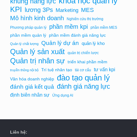
khóa học quản lý
khung năng lực
KPI
lương 3Ps
MES
Marketing
Mô hình kinh doanh
Nghiên cứu thị trường
phần mềm kpi
Phương pháp quản lý
phần mềm MES
phần mềm quản lý
phần mềm đánh giá năng lực
Quản lý dự án
quản lý kho
Quản lý chất lượng
Quản lý sản xuất
quản trị chiến lược
Quản trị nhân sự
triển khai phần mềm
tư vấn kpi
Trí tuệ nhân tạo
tái cơ cấu
truyền thông nội bộ
đào tạo quản lý
Văn hóa doanh nghiệp
đánh giá năng lực
đánh giá kết quả
định biên nhân sự
Ứng dụng AI
Liên hệ: