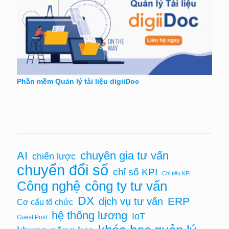
Phần mềm Quản lý tài liệu digiiDoc
AI
chuyên gia tư vấn
chiến lược
chuyển đổi số
chỉ số KPI
Chỉ tiêu KPI
Công nghệ
công ty tư vấn
DX
ERP
dịch vụ tư vấn
Cơ cấu tổ chức
hệ thống lương
IoT
Guest Post