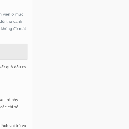
ân viên ở mức
 đối thủ cạnh
, không để mất
 kết quả đầu ra
ai trò này.
các chỉ số
tách vai trò và