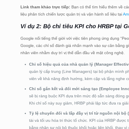
Link tham khảo trực tiếp:
Bạn có thể tìm hiểu thêm về cá
liệu phân tích chiến lược quản trị và vận hành số liệu tại
Am
Ví dụ 2: Bộ chỉ tiêu KPI cho HRBP tại 
Google nổi tiếng thế giới với việc tiên phong ứng dụng “Peop
Google, các chỉ số đánh giá nhấn mạnh vào sự cân bằng gi
nhân viên nhằm duy trì vị thế dẫn đầu về mặt công nghệ.
Chỉ số hiệu quả của nhà quản lý (Manager Effecti
quản lý cấp trung (Line Managers) tại bộ phận mình p
viên về khả năng định hướng, kèm cặp và lắng nghe c
Chỉ số gắn kết và đổi mới sáng tạo (Employee Inn
sẽ bị ràng buộc KPI dựa trên mức độ sẵn sàng đóng gó
Khi chỉ số này suy giảm, HRBP phải lập tức đưa ra giải
Tỷ lệ chuyển đổi và lấp đầy vị trí từ nguồn nội bộ (
tài và tối ưu hóa tri thức tổ chức. KPI của HRBP được 
bằng nhân sự nội bộ thuộc khối hoặc liên khối, thay vì