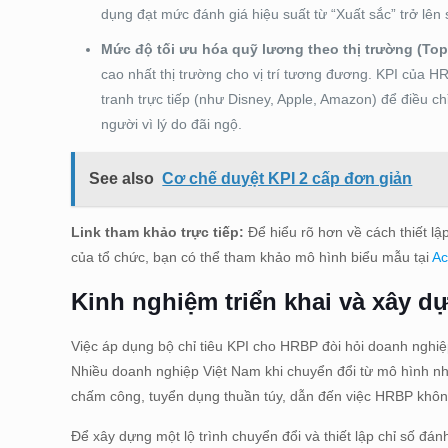
dụng đạt mức đánh giá hiệu suất từ “Xuất sắc” trở lên 
Mức độ tối ưu hóa quỹ lương theo thị trường (To
cao nhất thị trường cho vị trí tương đương. KPI của HR
tranh trực tiếp (như Disney, Apple, Amazon) để điều c
người vì lý do đãi ngộ.
See also
Cơ chế duyệt KPI 2 cấp đơn giản
Link tham khảo trực tiếp:
Để hiểu rõ hơn về cách thiết lậ
của tổ chức, bạn có thể tham khảo mô hình biểu mẫu tại
Ac
Kinh nghiệm triển khai và xây d
Việc áp dụng bộ chỉ tiêu KPI cho HRBP đòi hỏi doanh nghiệp
Nhiều doanh nghiệp Việt Nam khi chuyển đổi từ mô hình n
chấm công, tuyển dụng thuần túy, dẫn đến việc HRBP không 
Để xây dựng một lộ trình chuyển đổi và thiết lập chỉ số đán