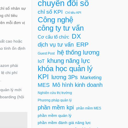
chuyển đổi số
chỉ số nhân sự
chỉ số KPI
Chỉ tiêu KPI
g chỉ tiêu
Công nghệ
rên mỗi đơn vị
công ty tư vấn
DX
Cơ cấu tổ chức
uất cao hoặc
ERP
dịch vụ tư vấn
o tính ổn định
hệ thống lương
Guest Post
khung năng lực
IoT
mazon phải
khóa học quản lý
lệ chi phí
KPI
lương 3Ps
Marketing
.
Mô hình kinh doanh
MES
 quản lý mới
Nghiên cứu thị trường
boarding (hội
Phương pháp quản lý
phần mềm kpi
phần mềm MES
phần mềm quản lý
phần mềm đánh giá năng lực