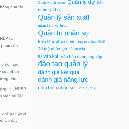
Quản lý dự án
Quản lý chất lượng
hông qua tài
quản lý kho
Quản lý sản xuất
quản trị chiến lược
Quản trị nhân sự
HRBP tại
triển khai phần mềm
truyền thông nội bộ
h phúc của
Trí tuệ nhân tạo
tái cơ cấu
tư vấn kpi
Văn hóa doanh nghiệp
đào tạo quản lý
ho đội ngũ
đánh giá kết quả
kỳ của nhân
đánh giá năng lực
 từng năm.
định biên nhân sự
Ứng dụng AI
glegeist, HRBP
 viên tại BU.
giữ chân người
ợc lấp đầy