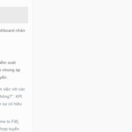
ashboard nhân
kiểm soát
ọn nhưng áp
uyến.
m việc với các
không?”. KPI
n sự có hiệu
e to Fill),
 hợp tuyển