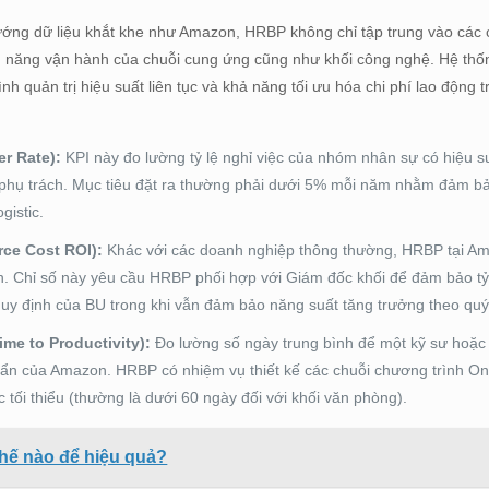
ướng dữ liệu khắt khe như Amazon, HRBP không chỉ tập trung vào các 
ệu năng vận hành của chuỗi cung ứng cũng như khối công nghệ. Hệ thốn
 quản trị hiệu suất liên tục và khả năng tối ưu hóa chi phí lao động t
er Rate):
KPI này đo lường tỷ lệ nghỉ việc của nhóm nhân sự có hiệu s
ó phụ trách. Mục tiêu đặt ra thường phải dưới 5% mỗi năm nhằm đảm bả
gistic.
rce Cost ROI):
Khác với các doanh nghiệp thông thường, HRBP tại A
iên. Chỉ số này yêu cầu HRBP phối hợp với Giám đốc khối để đảm bảo tỷ 
uy định của BU trong khi vẫn đảm bảo năng suất tăng trưởng theo quý
me to Productivity):
Đo lường số ngày trung bình để một kỹ sư hoặc
uẩn của Amazon. HRBP có nhiệm vụ thiết kế các chuỗi chương trình On
 tối thiểu (thường là dưới 60 ngày đối với khối văn phòng).
hế nào để hiệu quả?