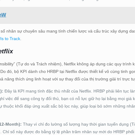
amW
số nhân sự chuyên sâu mang tính chiến lược và cấu trúc xây dựng d
Is to Track
.
tflix
sibility” (Tự do và Trách nhiệm), Netflix không áp dụng các quy trình 
 Do đó, bộ KPI dành cho HRBP tại Netflix được thiết kế vô cùng tinh g
 năng thích ứng linh hoạt với sự thay đổi của thị trường giải trí trực t
):
Đây là KPI mang tính đặc thù nhất của Netflix. HRBP phải liên tục là
ỉ việc để sang công ty đối thủ, bạn có nỗ lực giữ họ lại bằng mọi giá 
 thuộc khối đáp ứng xuất sắc bộ lọc này, giúp loại bỏ sớm những nhâ
 12-Month):
Thay vì chỉ đo lường số lượng hay thời gian tuyển dụng (Tim
 tế. Chỉ số này được đo bằng tỷ lệ phần trăm nhân sự mới do HRBP phối