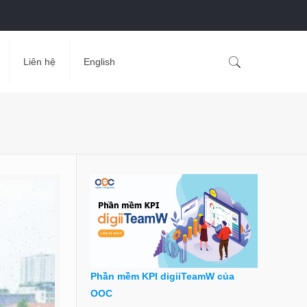
Liên hệ
English
Phần mềm KPI digiiTeamW của
OOC