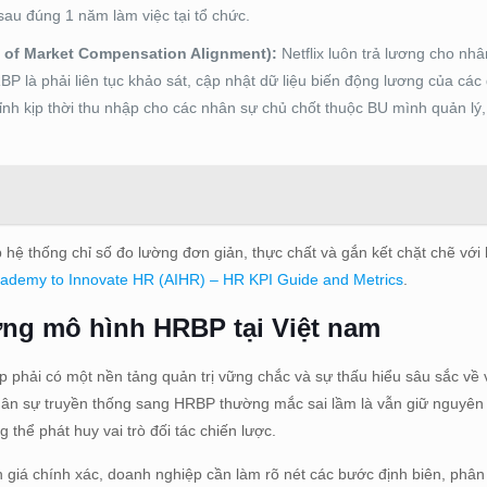
sau đúng 1 năm làm việc tại tổ chức.
p of Market Compensation Alignment):
Netflix luôn trả lương cho nh
BP là phải liên tục khảo sát, cập nhật dữ liệu biến động lương của các
hỉnh kịp thời thu nhập cho các nhân sự chủ chốt thuộc BU mình quản lý
p hệ thống chỉ số đo lường đơn giản, thực chất và gắn kết chặt chẽ với
ademy to Innovate HR (AIHR) – HR KPI Guide and Metrics
.
ựng mô hình HRBP tại Việt nam
 phải có một nền tảng quản trị vững chắc và sự thấu hiểu sâu sắc về v
hân sự truyền thống sang HRBP thường mắc sai lầm là vẫn giữ nguyên 
thể phát huy vai trò đối tác chiến lược.
h giá chính xác, doanh nghiệp cần làm rõ nét các bước định biên, phân 