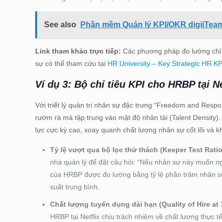
See also
Phần mềm Quản lý KPI/OKR digiiTe
Link tham khảo trực tiếp:
Các phương pháp đo lường chỉ 
sự có thể tham cứu tại
HR University – Key Strategic HR KP
Ví dụ 3: Bộ chỉ tiêu KPI cho HRBP tại Ne
Với triết lý quản trị nhân sự đặc trưng “Freedom and Respon
rườm rà mà tập trung vào mật độ nhân tài (Talent Density).
lực cực kỳ cao, xoay quanh chất lượng nhân sự cốt lõi và khả
Tỷ lệ vượt qua bộ lọc thử thách (Keeper Test Ratio
nhà quản lý để đặt câu hỏi: “Nếu nhân sự này muốn ngh
của HRBP được đo lường bằng tỷ lệ phần trăm nhân sự
suất trung bình.
Chất lượng tuyển dụng dài hạn (Quality of Hire at
HRBP tại Netflix chịu trách nhiệm về chất lượng thực