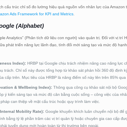
ch cấu trúc chỉ số đo lường hiệu quả nguồn vốn nhân lực của Amazon t
azon Ads Framework for KPI and Metrics
.
Google (Alphabet)
le Analytics” (Phân tích dữ liệu con người) vào quản trị. Đối với vị trí 
ữa phát triển năng lực lãnh đạo, tính đổi mới sáng tạo và mức độ hạn
veness Index):
HRBP tại Google chịu trách nhiệm nâng cao năng lực c
hụ trách. Chỉ số này được tổng hợp từ khảo sát phản hồi 360 độ định 
ủa cấp trên. Mục tiêu của HRBP là nâng điểm số này lên trên 85% qua
ovation & Wellbeing Index):
Thông qua công cụ khảo sát nội bộ Goo
p ý kiến sáng tạo và mức độ cân bằng cuộc sống – công việc của nhân
 pháp can thiệp về mặt cấu trúc hoặc quy trình làm việc.
Internal Mobility Rate):
Google khuyến khích luân chuyển nội bộ để 
tính bằng tỷ lệ phần trăm các vị trí quản lý hoặc chuyên gia cao cấp đư
 phải tuyển dụng mới hoàn toàn từ thị trường bên ngoài.