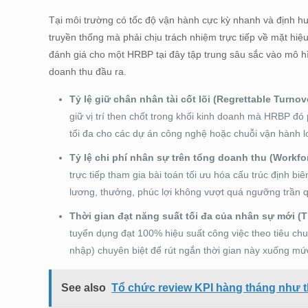
Tại môi trường có tốc độ vận hành cực kỳ nhanh và định h
truyền thống mà phải chịu trách nhiệm trực tiếp về mặt hi
đánh giá cho một HRBP tại đây tập trung sâu sắc vào mô hình
doanh thu đầu ra.
Tỷ lệ giữ chân nhân tài cốt lõi (Regrettable Turnov
giữ vị trí then chốt trong khối kinh doanh mà HRBP đ
tối đa cho các dự án công nghệ hoặc chuỗi vận hành lo
Tỷ lệ chi phí nhân sự trên tổng doanh thu (Workfo
trực tiếp tham gia bài toán tối ưu hóa cấu trúc định b
lương, thưởng, phúc lợi không vượt quá ngưỡng trần q
Thời gian đạt năng suất tối đa của nhân sự mới (Ti
tuyển dụng đạt 100% hiệu suất công việc theo tiêu ch
nhập) chuyên biệt để rút ngắn thời gian này xuống mức
See also
Tổ chức review KPI hàng tháng như t