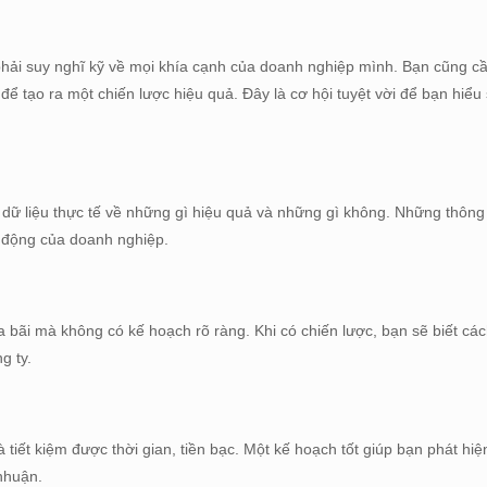
 phải suy nghĩ kỹ về mọi khía cạnh của doanh nghiệp mình. Bạn cũng c
 để tạo ra một chiến lược hiệu quả. Đây là cơ hội tuyệt vời để bạn hiể
 dữ liệu thực tế về những gì hiệu quả và những gì không. Những thông 
t động của doanh nghiệp.
 bãi mà không có kế hoạch rõ ràng. Khi có chiến lược, bạn sẽ biết cá
g ty.
à tiết kiệm được thời gian, tiền bạc. Một kế hoạch tốt giúp bạn phát hi
nhuận.