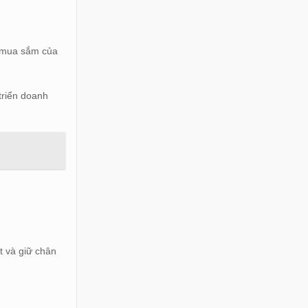
h mua sắm của
 triển doanh
út và giữ chân