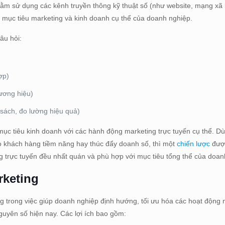
ằm sử dụng các kênh truyền thông kỹ thuật số (như website, mạng xã h
 mục tiêu marketing và kinh doanh cụ thể của doanh nghiệp.
câu hỏi:
ợp)
ương hiệu)
 sách, đo lường hiệu quả)
ết mục tiêu kinh doanh với các hành động marketing trực tuyến cụ thể. Dù
ạo khách hàng tiềm năng hay thúc đẩy doanh số, thì một
chiến lược
đượ
g trực tuyến đều nhất quán và phù hợp với mục tiêu tổng thể của doan
rketing
ng trong việc giúp doanh nghiệp định hướng, tối ưu hóa các hoạt động 
uyên số hiện nay. Các lợi ích bao gồm: