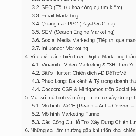
SEO (Tối ưu hóa công cụ tìm kiếm)
Email Marketing
Quảng cáo PPC (Pay-Per-Click)
SEM (Search Engine Marketing)
Social Media Marketing (Tiếp thị qua mạn
Influencer Marketing
Ví dụ về các chiến lược Digital Marketing thà
Vinamilk: Video Marketing & “3H” trên Y
Biti’s Hunter: Chiến dịch #ĐiĐểTrởVề
Phúc Long: Đa kênh & Tỷ trọng doanh th
Cocoon: CSR & Minigames trên Social M
Một số mô hình và công cụ hỗ trợ xây dựng ch
Mô hình RACE (Reach – Act – Convert –
Mô hình Marketing Funnel
Các Công Cụ Hỗ Trợ Xây Dựng Chiến Lượ
Những sai lầm thường gặp khi triển khai chiến