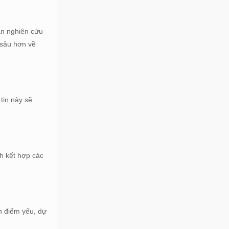
ần nghiên cứu
u sâu hơn về
tin này sẽ
ch kết hợp các
ện điểm yếu, dự