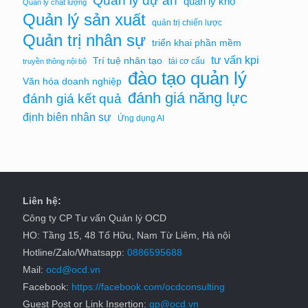
Quản lý dự án
quản lý kho
Quản lý chất lượng
Quản lý sản xuất
quản trị chiến lược
Quản trị nhân sự
triển khai phần mềm
tư vấn kpi
Trí tuệ nhân tạo
tái cơ cấu
truyền thông nội bộ
đào tạo quản lý
Văn hóa doanh nghiệp
đánh giá năng lực
đánh giá kết quả
định biên nhân sự
Ứng dụng AI
Liên hệ:
Công ty CP Tư vấn Quản lý OCD
HO: Tầng 15, 48 Tố Hữu, Nam Từ Liêm, Hà nội
Hotline/Zalo/Whatsapp:
0886595688
Mail:
ocd@ocd.vn
Facebook:
https://facebook.com/ocdconsulting
Guest Post or Link Insertion:
gp@ocd.vn