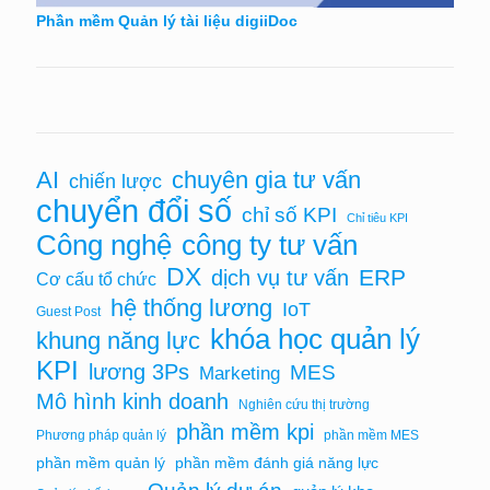
Phần mềm Quản lý tài liệu digiiDoc
AI
chuyên gia tư vấn
chiến lược
chuyển đổi số
chỉ số KPI
Chỉ tiêu KPI
Công nghệ
công ty tư vấn
DX
ERP
dịch vụ tư vấn
Cơ cấu tổ chức
hệ thống lương
IoT
Guest Post
khóa học quản lý
khung năng lực
KPI
lương 3Ps
MES
Marketing
Mô hình kinh doanh
Nghiên cứu thị trường
phần mềm kpi
Phương pháp quản lý
phần mềm MES
phần mềm quản lý
phần mềm đánh giá năng lực